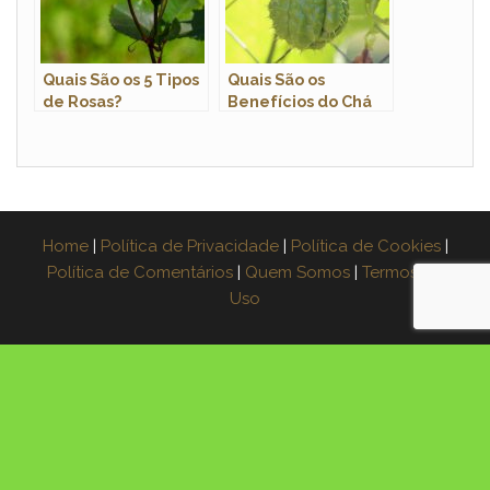
Quais São os 5 Tipos
Quais São os
de Rosas?
Benefícios do Chá
da Casca do
Chuchu?
Home
|
Política de Privacidade
|
Política de Cookies
|
Política de Comentários
|
Quem Somos
|
Termos de
Uso