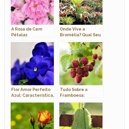
A Rosa de Cem
Onde Vive a
Pétalas
Bromélia? Qual Seu
Hábitat?
Flor Amor Perfeito
Tudo Sobre a
Azul: Característica,
Framboesa:
Nome Científico e
Características,
Fotos
Nome Cientifico e
Fotos