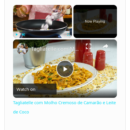
×
Now Playing
×
Play
Unmute
Fullscreen
Tagliatelle com Molho Cremoso de Camarão e Leite de Coco
P
Watch on
l
Tagliatelle com Molho Cremoso de Camarão e Leite
a
de Coco
y