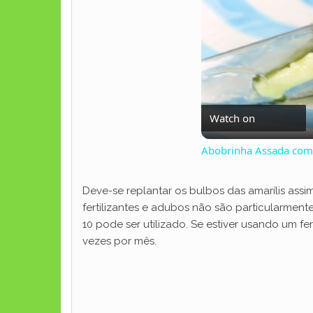
Watch on
Abobrinha Assada com 
Deve-se replantar os bulbos das amarílis ass
fertilizantes e adubos não são particularment
10 pode ser utilizado. Se estiver usando um fer
vezes por mês.