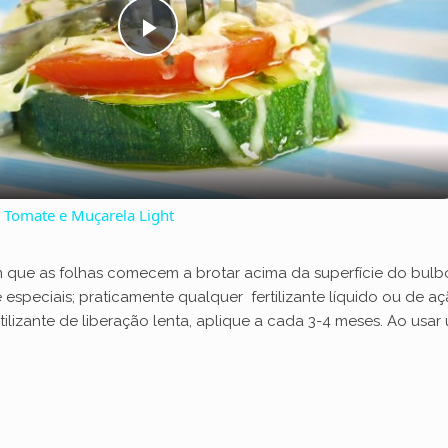
P
l
a
Tomate e Muçarela Light
y
im que as folhas comecem a brotar acima da superfície do bulbo
V
e especiais; praticamente qualquer fertilizante líquido ou de 
tilizante de liberação lenta, aplique a cada 3-4 meses. Ao usar u
i
d