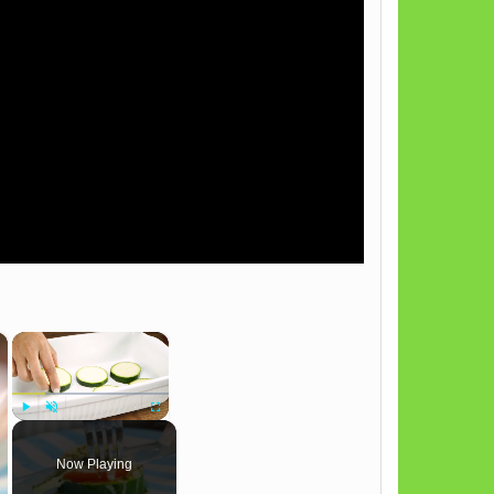
×
×
Play
Unmute
Fullscreen
Now Playing