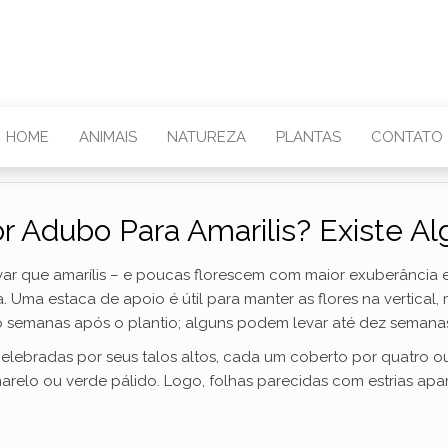
HOME
ANIMAIS
NATUREZA
PLANTAS
CONTATO
r Adubo Para Amarilis? Existe A
tivar que amarílis – e poucas florescem com maior exuberânci
a. Uma estaca de apoio é útil para manter as flores na vertical
to semanas após o plantio; alguns podem levar até dez semana
elebradas por seus talos altos, cada um coberto por quatro o
marelo ou verde pálido. Logo, folhas parecidas com estrias ap