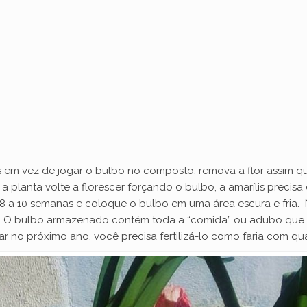
e
o
lis em vez de jogar o bulbo no composto, remova a flor assim q
a planta volte a florescer forçando o bulbo, a amarílis precis
 8 a 10 semanas e coloque o bulbo em uma área escura e fria. N
 O bulbo armazenado contém toda a “comida” ou adubo que seu 
tar no próximo ano, você precisa fertilizá-lo como faria com qu