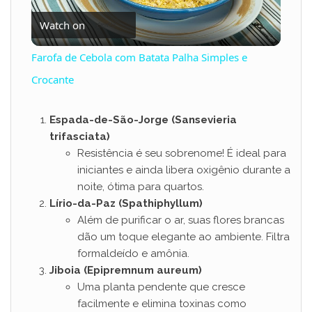
Watch on
l
Farofa de Cebola com Batata Palha Simples e
a
Crocante
y
Espada-de-São-Jorge (Sansevieria
trifasciata)
Resistência é seu sobrenome! É ideal para
V
iniciantes e ainda libera oxigênio durante a
noite, ótima para quartos.
i
Lírio-da-Paz (Spathiphyllum)
Além de purificar o ar, suas flores brancas
dão um toque elegante ao ambiente. Filtra
d
formaldeído e amônia.
Jiboia (Epipremnum aureum)
e
Uma planta pendente que cresce
facilmente e elimina toxinas como