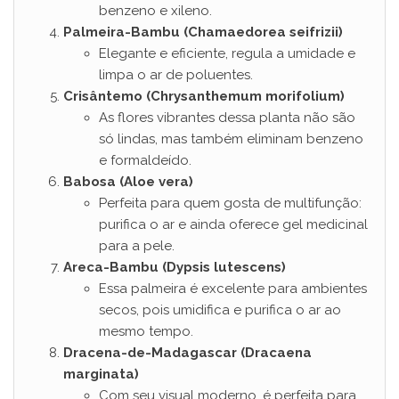
benzeno e xileno.
o
Palmeira-Bambu (Chamaedorea seifrizii)
Elegante e eficiente, regula a umidade e
limpa o ar de poluentes.
Crisântemo (Chrysanthemum morifolium)
As flores vibrantes dessa planta não são
só lindas, mas também eliminam benzeno
e formaldeído.
Babosa (Aloe vera)
Perfeita para quem gosta de multifunção:
purifica o ar e ainda oferece gel medicinal
para a pele.
Areca-Bambu (Dypsis lutescens)
Essa palmeira é excelente para ambientes
secos, pois umidifica e purifica o ar ao
mesmo tempo.
Dracena-de-Madagascar (Dracaena
marginata)
Com seu visual moderno, é perfeita para