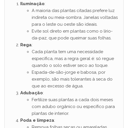
Iluminação
:
A maioria das plantas citadas prefere luz
indireta ou meia-sombra. Janelas voltadas
para o leste ou oeste são ideais.
Evite sol direto em plantas como o lírio-
da-paz, que pode queimar suas folhas.
Rega
:
Cada planta tem uma necessidade
específica, mas a regra geral é: só regue
quando o solo estiver seco ao toque.
Espada-de-são-jorge e babosa, por
exemplo, são mais tolerantes à seca do
que ao excesso de água.
Adubação
:
Fertilize suas plantas a cada dois meses
com adubo orgânico ou específico para
plantas de interior.
Poda e limpeza
:
Remova folhas secas ou amareladas