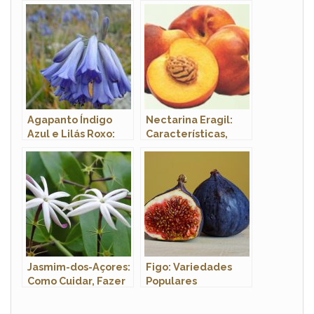
Variedades com
Inferiores e Nome
Fotos
Científico
Agapanto Índigo
Nectarina Eragil:
Azul e Lilás Roxo:
Características,
Características e
Nome Científico,
Fotos
Muda e Fotos
Jasmim-dos-Açores:
Figo: Variedades
Como Cuidar, Fazer
Populares
Mudas e
Características