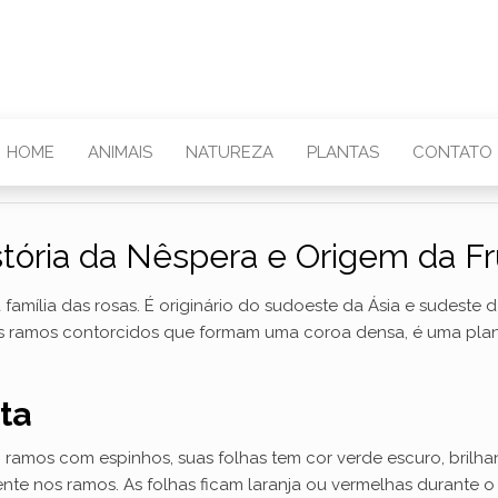
HOME
ANIMAIS
NATUREZA
PLANTAS
CONTATO
stória da Nêspera e Origem da Fr
amília das rosas. É originário do sudoeste da Ásia e sudest
os ramos contorcidos que formam uma coroa densa, é uma plan
ta
 ramos com espinhos, suas folhas tem cor verde escuro, brilha
nte nos ramos. As folhas ficam laranja ou vermelhas durante o