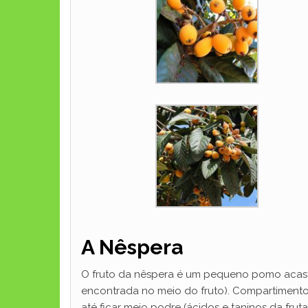
A Nêspera
O fruto da nêspera é um pequeno pomo acast
encontrada no meio do fruto). Compartimentos
até ficar meio podre (ácidos e taninos da fr