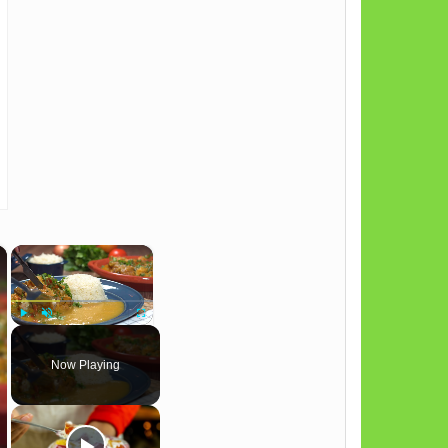
×
×
Play
Unmute
Fullscreen
Now Playing