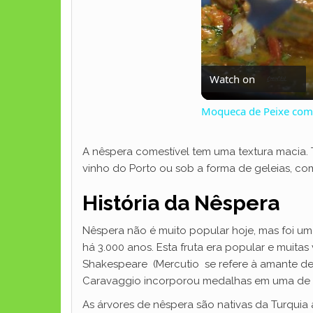
Watch on
Moqueca de Peixe com 
A nêspera comestível tem uma textura macia.
vinho do Porto ou sob a forma de geleias, co
História da Nêspera
Nêspera não é muito popular hoje, mas foi um
há 3.000 anos. Esta fruta era popular e muit
Shakespeare (Mercutio se refere à amante de
Caravaggio incorporou medalhas em uma de su
As árvores de nêspera são nativas da Turquia 