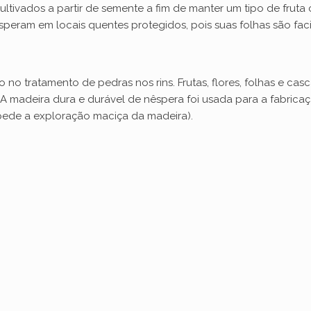
ivados a partir de semente a fim de manter um tipo de fruta c
o
ram em locais quentes protegidos, pois suas folhas são facil
 no tratamento de pedras nos rins. Frutas, flores, folhas e cas
. A madeira dura e durável de nêspera foi usada para a fabrica
ede a exploração maciça da madeira).