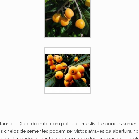
anhado (tipo de fruto com polpa comestível e poucas sement
 cheios de sementes podem ser vistos através da abertura no fi
uta são eliminados durante o processo de decomposição da polp