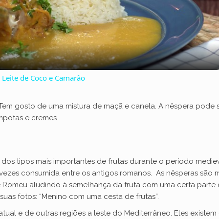
l
a
Leite de Coco e Camarão
y
 Tem gosto de uma mistura de maçã e canela. A nêspera pode
V
mpotas e cremes.
i
 dos tipos mais importantes de frutas durante o período medi
d
as vezes consumida entre os antigos romanos. As nêsperas são
 Romeu aludindo à semelhança da fruta com uma certa parte d
as fotos: “Menino com uma cesta de frutas”.
e
atual e de outras regiões a leste do Mediterrâneo. Eles existem