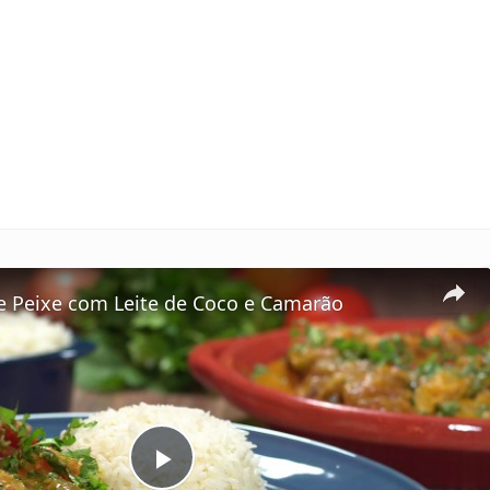
 Peixe com Leite de Coco e Camarão
P