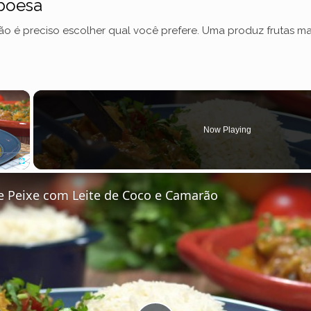
boesa
ão é preciso escolher qual você prefere. Uma produz frutas m
×
Now Playing
Fullscreen
 Peixe com Leite de Coco e Camarão