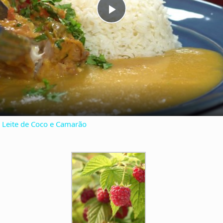
P
l
a
y
Leite de Coco e Camarão
V
i
d