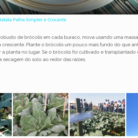
a
atata Palha Simples e Crocante
y
robusto de brócolis em cada buraco, mova usando uma massa 
V
a crescente. Plante o brócolis um pouco mais fundo do que a
 a planta no lugar. Se o brócolis foi cultivado e transplanta
da secagem do solo ao redor das raízes.
i
d
e
o