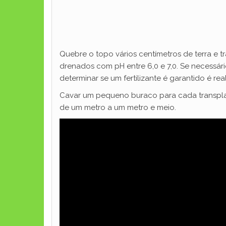
Quebre o topo vários centímetros de terra e t
drenados com pH entre 6,0 e 7,0. Se necessári
determinar se um fertilizante é garantido é rea
Cavar um pequeno buraco para cada transplant
de um metro a um metro e meio.