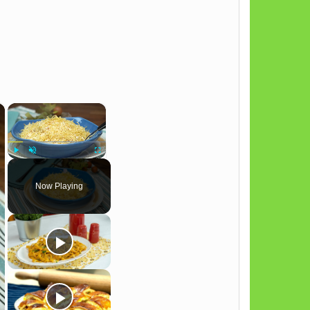
×
×
Play
Unmute
Fullscreen
Now Playing