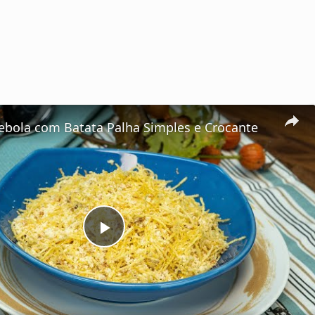
Cebola com Batata Palha Simples e Crocante
P
l