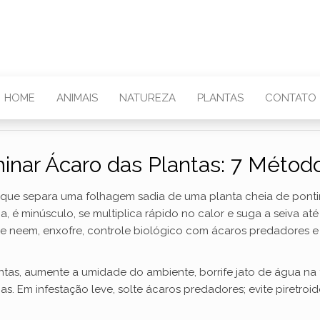
HOME
ANIMAIS
NATUREZA
PLANTAS
CONTATO
inar Ácaro das Plantas: 7 Método
que separa uma folhagem sadia de uma planta cheia de pontinh
é minúsculo, se multiplica rápido no calor e suga a seiva até 
 de neem, enxofre, controle biológico com ácaros predadores
ntas, aumente a umidade do ambiente, borrife jato de água na f
s. Em infestação leve, solte ácaros predadores; evite piretroi