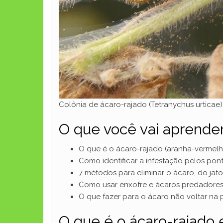
Colônia de ácaro-rajado (Tetranychus urticae) p
O que você vai aprende
O que é o ácaro-rajado (aranha-vermelha
Como identificar a infestação pelos pont
7 métodos para eliminar o ácaro, do jat
Como usar enxofre e ácaros predadores 
O que fazer para o ácaro não voltar na 
O que é o ácaro-rajado 