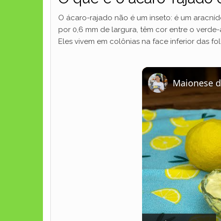
O ácaro-rajado não é um inseto: é um aracní
por 0,6 mm de largura, têm cor entre o verd
Eles vivem em colônias na face inferior das f
Maionese d