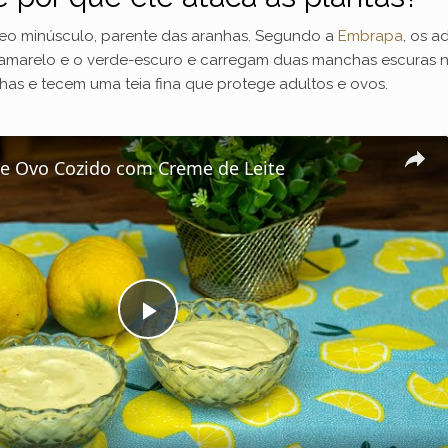
deo minúsculo, parente das aranhas. Segundo a
Embrapa
, os 
e-amarelo e o verde-escuro e carregam duas manchas escuras n
olhas e tecem uma teia fina que protege adultos e ovos.
e Ovo Cozido com Creme de Leite
P
l