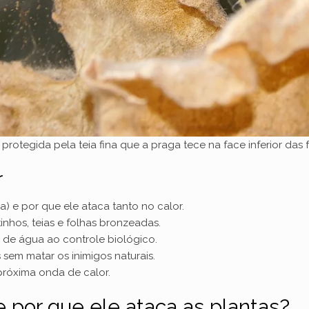
rotegida pela teia fina que a praga tece na face inferior das fol
r
) e por que ele ataca tanto no calor.
inhos, teias e folhas bronzeadas.
o de água ao controle biológico.
sem matar os inimigos naturais.
próxima onda de calor.
e por que ele ataca as plantas?