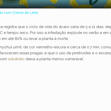
a
do com Creme de Leite
y
a registra que o ciclo de vida do ácaro varia de 5 a 21 dias
V
°C e tempo seco. Por isso a infestação explode no verão e em
em até 80% ou levar a planta à morte.
i
nychus ulmi
), de cor vermelho-escura e cerca de 0,7 mm, comum
favorecem essas pragas, e que o uso de piretroides e o exce
m bom
substrato
deixa a planta menos vulnerável.
d
e
o