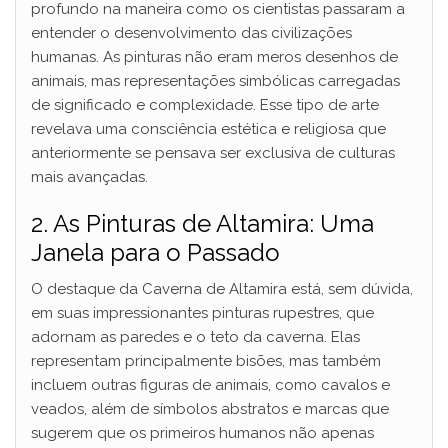
profundo na maneira como os cientistas passaram a
y
entender o desenvolvimento das civilizações
humanas. As pinturas não eram meros desenhos de
V
animais, mas representações simbólicas carregadas
de significado e complexidade. Esse tipo de arte
revelava uma consciência estética e religiosa que
i
anteriormente se pensava ser exclusiva de culturas
mais avançadas.
d
2. As Pinturas de Altamira: Uma
Janela para o Passado
e
O destaque da Caverna de Altamira está, sem dúvida,
o
em suas impressionantes pinturas rupestres, que
adornam as paredes e o teto da caverna. Elas
representam principalmente bisões, mas também
incluem outras figuras de animais, como cavalos e
veados, além de símbolos abstratos e marcas que
sugerem que os primeiros humanos não apenas