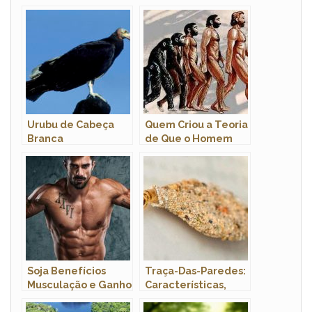
Urubu de Cabeça
Quem Criou a Teoria
Branca
de Que o Homem
Veio do Macaco?
Soja Benefícios
Traça-Das-Paredes:
Musculação e Ganho
Características,
de Massa Muscular
Nome Científico E