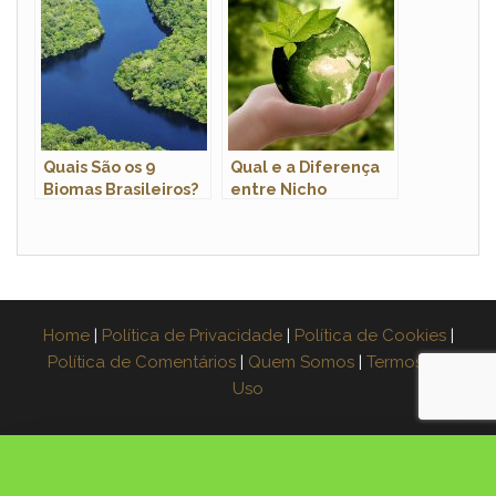
Fotos
Quais São os 9
Qual e a Diferença
Biomas Brasileiros?
entre Nicho
Ecológico e
Habitat?
Home
|
Política de Privacidade
|
Política de Cookies
|
Política de Comentários
|
Quem Somos
|
Termos de
Uso
×