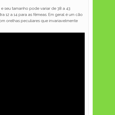
e seu tamanho pode variar de 38 a 43
ra 12 a 14 para as fêmeas. Em geral é um cão
com orelhas peculiares que invariavelmente