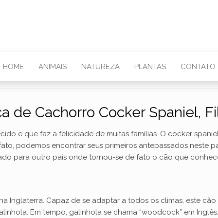
HOME
ANIMAIS
NATUREZA
PLANTAS
CONTATO
a de Cachorro Cocker Spaniel, F
do e que faz a felicidade de muitas famílias. O cocker spanie
 fato, podemos encontrar seus primeiros antepassados ​​neste pa
tado para outro país onde tornou-se de fato o cão que conhec
na Inglaterra. Capaz de se adaptar a todos os climas, este cão f
alinhola. Em tempo, galinhola se chama “woodcock” em Inglês.