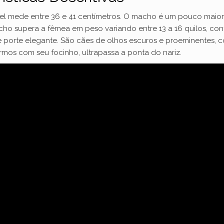
l mede entre 36 e 41 centímetros. O macho é um pouco maior 
ho supera a fêmea em peso variando entre 13 a 16 quilos, cont
de porte elegante. São cães de olhos escuros e proeminentes, 
rmos com seu focinho, ultrapassa a ponta do nariz.