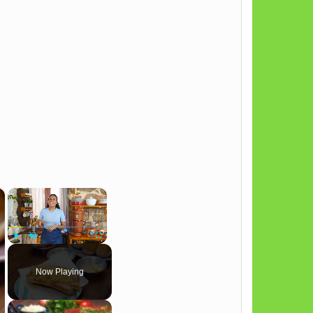
×
×
Play
Unmute
Fullscreen
Now Playing