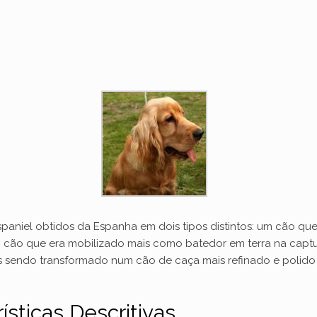
 spaniel obtidos da Espanha em dois tipos distintos: um cão qu
m cão que era mobilizado mais como batedor em terra na captu
os sendo transformado num cão de caça mais refinado e polido 
ísticas Descritivas