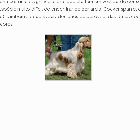
cor única, significa, claro, que ele tem um vestido de cor sól
pécie muito difícil de encontrar de cor areia. Cocker spaniel
o
), também são considerados cães de cores sólidas. Já os cock
 cores.