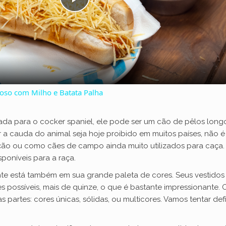
P
l
a
so com Milho e Batata Palha
y
da para o cocker spaniel, ele pode ser um cão de pêlos long
V
a cauda do animal seja hoje proibido em muitos países, não é 
ição ou como cães de campo ainda muito utilizados para caça.
sponíveis para a raça.
i
te está também em sua grande paleta de cores. Seus vestidos 
s possíveis, mais de quinze, o que é bastante impressionante. 
d
 partes: cores únicas, sólidas, ou multicores. Vamos tentar de
e