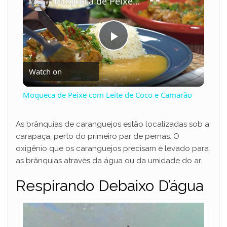
Moqueca de Peixe com Leite de Coco e Camarão
P
Watch on
l
Moqueca de Peixe com Leite de Coco e Camarão
a
As brânquias de caranguejos estão localizadas sob a
carapaça, perto do primeiro par de pernas. O
y
oxigênio que os caranguejos precisam é levado para
as brânquias através da água ou da umidade do ar.
V
Respirando Debaixo D’água
i