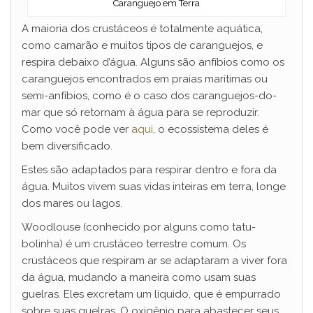
Caranguejo em Terra
A maioria dos crustáceos é totalmente aquática,
como camarão e muitos tipos de caranguejos, e
respira debaixo d’água. Alguns são anfíbios como os
caranguejos encontrados em praias marítimas ou
semi-anfíbios, como é o caso dos caranguejos-do-
mar que só retornam à água para se reproduzir.
Como você pode ver
aqui
, o ecossistema deles é
bem diversificado.
Estes são adaptados para respirar dentro e fora da
água. Muitos vivem suas vidas inteiras em terra, longe
dos mares ou lagos.
Woodlouse (conhecido por alguns como tatu-
bolinha) é um crustáceo terrestre comum. Os
crustáceos que respiram ar se adaptaram a viver fora
da água, mudando a maneira como usam suas
guelras. Eles excretam um líquido, que é empurrado
sobre suas guelras. O oxigênio para abastecer seus