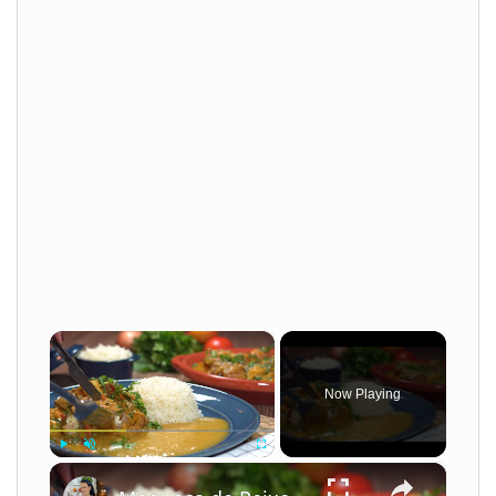
×
Now Playing
×
Play
Unmute
Fullscreen