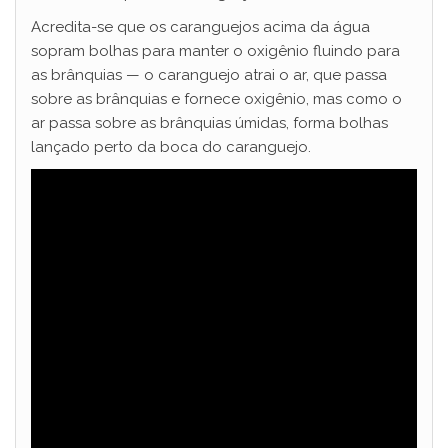
Acredita-se que os caranguejos acima da água
sopram bolhas para manter o oxigênio fluindo para
as brânquias — o caranguejo atrai o ar, que passa
sobre as brânquias e fornece oxigênio, mas como o
ar passa sobre as brânquias úmidas, forma bolhas
lançado perto da boca do caranguejo.