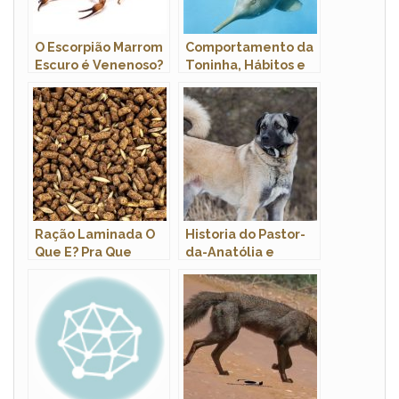
O Escorpião Marrom
Comportamento da
Escuro é Venenoso?
Toninha, Hábitos e
Ele Mata?
Modo de Vida do
Animal
Ração Laminada O
Historia do Pastor-
Que E? Pra Que
da-Anatólia e
Serve? Quantidade
Origem da Raca
Por Dia?