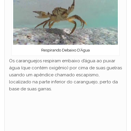
d
e
o
Respirando Debaixo D’Água
Os caranguejos respiram embaixo d’água ao puxar
água (que contém oxigênio) por cima de suas guelras
usando um apêndice chamado escapismo,
localizado na parte inferior do caranguejo, perto da
base de suas garras.