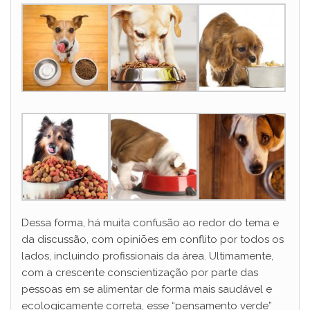
y
V
i
d
e
o
Dessa forma, há muita confusão ao redor do tema e
da discussão, com opiniões em conflito por todos os
lados, incluindo profissionais da área. Ultimamente,
com a crescente conscientização por parte das
pessoas em se alimentar de forma mais saudável e
ecologicamente correta, esse “pensamento verde”