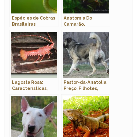
Espécies de Cobras
Anatomia Do
Brasileiras
Camarão,
Morfologia E Nome
Cientifico
Lagosta Rosa:
Pastor-da-Anatólia:
Características,
Preço, Filhotes,
Fotos e Nome
Canil e Como Adotar
Científico