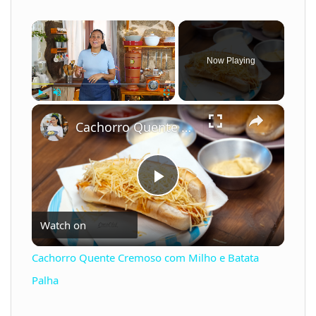
×
Now Playing
×
Play
Unmute
Fullscreen
Cachorro Quente Cremoso com Milho e Batata Palha
P
Watch on
l
Cachorro Quente Cremoso com Milho e Batata
a
Palha