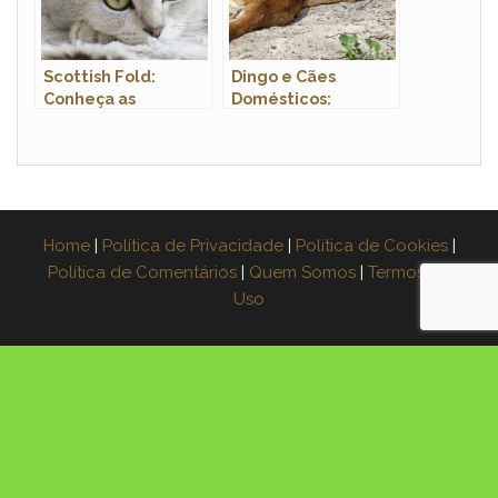
Scottish Fold:
Dingo e Cães
Conheça as
Domésticos:
Características
Comparação de
Encantadoras dessa
Comportamentos
Raça Felina
Home
|
Política de Privacidade
|
Política de Cookies
|
Política de Comentários
|
Quem Somos
|
Termos de
Uso