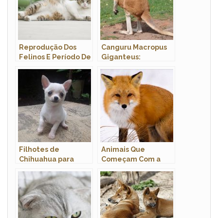
Reprodução Dos
Canguru Macropus
Felinos E Período De
Giganteus:
Gestação
Características,
Hábitos e Fotos
Filhotes de
Animais Que
Chihuahua para
Começam Com a
Adoção: Onde
Letra R: Nome e
Encontrar?
Características