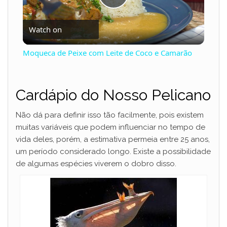
P
Watch on
l
Moqueca de Peixe com Leite de Coco e Camarão
a
Cardápio do Nosso Pelicano
y
Não dá para definir isso tão facilmente, pois existem
V
muitas variáveis que podem influenciar no tempo de
vida deles, porém, a estimativa permeia entre 25 anos,
um período considerado longo. Existe a possibilidade
i
de algumas espécies viverem o dobro disso.
d
e