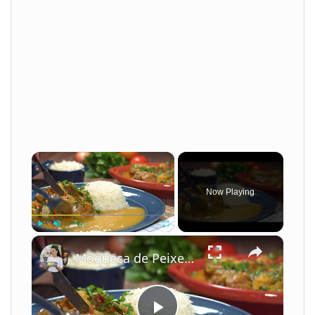
×
Now Playing
×
Play
Unmute
Fullscreen
Moqueca de Peixe com Leite de Coco e Camarão