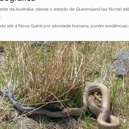
i
este da Austrália, desde o estado de
Queensland
(ao Norte) at
.
d
do até a Nova Guiné por atividade humana, porém evidências
e
o