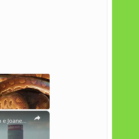
×
Aventuras na Natureza da África do Sul: Cape Town, Krugersdorp e Joanesburgo!