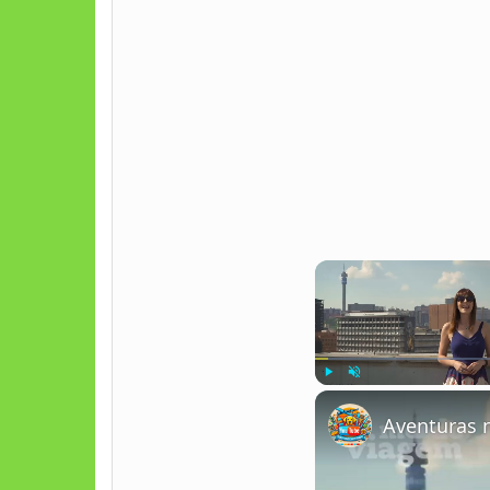
Play
Unmute