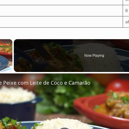
8
a
×
Now Playing
Fullscreen
 Peixe com Leite de Coco e Camarão