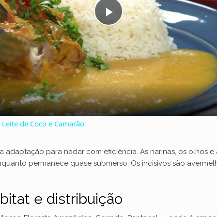
P
l
a
y
Leite de Coco e Camarão
V
daptação para nadar com eficiência. As narinas, os olhos e 
nquanto permanece quase submerso. Os incisivos são avermelh
i
bitat e distribuição
d