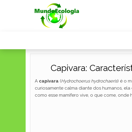
Capivara: Caracterí
A
capivara
(
Hydrochoerus hydrochaeris
) é o 
curiosamente calma diante dos humanos, ela c
como esse mamífero vive, o que come, onde h