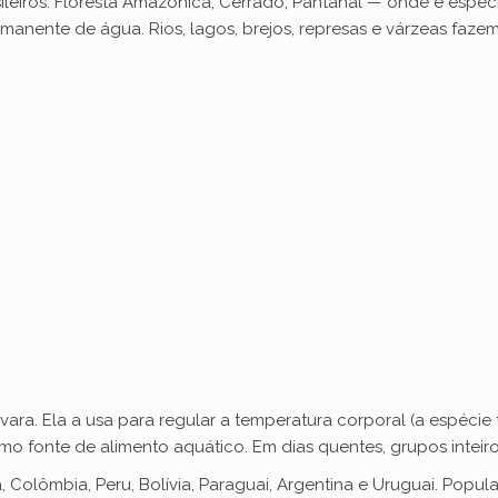
ileiros: Floresta Amazônica, Cerrado, Pantanal — onde é espe
e
manente de água. Rios, lagos, brejos, represas e várzeas fazem 
o
ara. Ela a usa para regular a temperatura corporal (a espécie
o fonte de alimento aquático. Em dias quentes, grupos intei
, Colômbia, Peru, Bolívia, Paraguai, Argentina e Uruguai. Popu