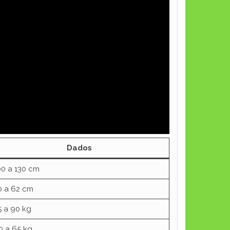
rmelhada a marrom-acinzentada no dorso e
Dados
00 a 130 cm
0 a 62 cm
5 a 90 kg
0 a 65 kg