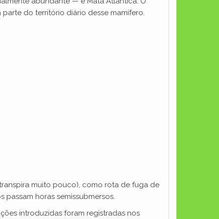
cialmente abundante — e Mata Atlântica. O
parte do território diário desse mamífero.
 transpira muito pouco), como rota de fuga de
ros passam horas semissubmersos.
lações introduzidas foram registradas nos