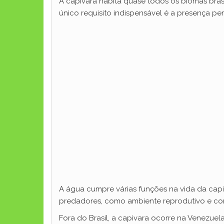
A capivara habita quase todos os biomas bras
único requisito indispensável é a presença per
A água cumpre várias funções na vida da capiv
predadores, como ambiente reprodutivo e com
Fora do Brasil, a capivara ocorre na Venezuela