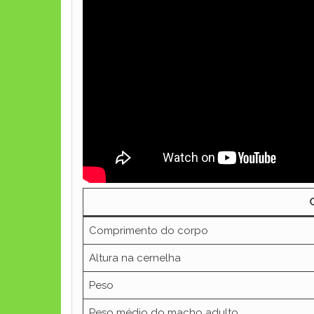
Características físicas d
O corpo da capivara é robusto e arredondado
mais clara no ventre. Confira os principais dado
Comprimento do corpo
Altura na cernelha
Peso
Peso médio do macho adulto