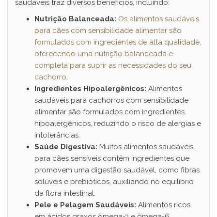
saudáveis traz diversos benefícios, incluindo:
i
Nutrição Balanceada:
Os alimentos saudáveis
para cães com sensibilidade alimentar são
d
formulados com ingredientes de alta qualidade,
oferecendo uma nutrição balanceada e
e
completa para suprir as necessidades do seu
cachorro
.
Ingredientes Hipoalergênicos:
Alimentos
o
saudáveis para cachorros com sensibilidade
alimentar são formulados com ingredientes
hipoalergênicos, reduzindo o risco de alergias e
intolerâncias.
Saúde Digestiva:
Muitos alimentos saudáveis
para cães sensíveis contêm ingredientes que
promovem uma digestão saudável, como fibras
solúveis e prebióticos, auxiliando no equilíbrio
da flora intestinal.
Pele e Pelagem Saudáveis:
Alimentos ricos
em ácidos graxos ômega-3 e ômega-6