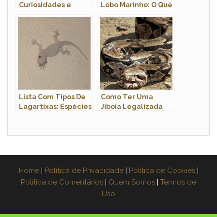
Curiosidades e
Lobo Marinho: O Que
Fatos Interessantes
Eles Comem?
Sobre a Raça
Lista Com Tipos De
Como Ter Uma
Lagartixas: Espécies
Jiboia Legalizada
Com Nomes E Fotos
em Casa? Quanto
Custa?
Home
|
Política de Privacidade
|
Política de Cookies
|
Política de Comentários
|
Quem Somos
|
Termos de
Uso