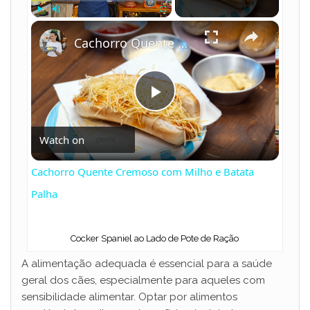
×
Play
Unmute
Fullscreen
Cachorro Quente Cremoso com Milho e Batata Palha
P
Watch on
l
Cachorro Quente Cremoso com Milho e Batata
a
Palha
y
Cocker Spaniel ao Lado de Pote de Ração
A alimentação adequada é essencial para a saúde
V
geral dos cães, especialmente para aqueles com
sensibilidade alimentar. Optar por alimentos