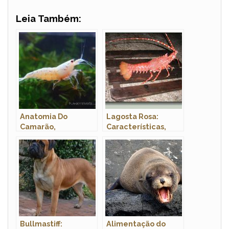
Leia Também:
Anatomia Do
Lagosta Rosa:
Camarão,
Características,
Morfologia E Nome
Fotos e Nome
Cientifico
Científico
Bullmastiff:
Alimentação do