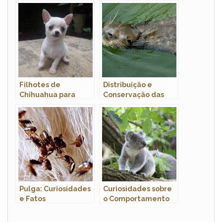
Morfologia E Nome
Características,
Cientifico
Hábitos e Fotos
Filhotes de
Distribuição e
Chihuahua para
Conservação das
Adoção: Onde
Ariranhas: Fotos
Encontrar?
Pulga: Curiosidades
Curiosidades sobre
e Fatos
o Comportamento
Interessantes Sobre
dos Coalas: Conheça
o Animal
Esses Adoráveis