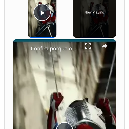
Now Playing
Play Video
×
Confira porque o homem aranha é tão espetacular! #shorts #gaming #spiderman #gameplay