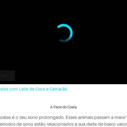
eixe com Leite de Coco e Camarão
A Face do Coala
coalas é o seu sono prolongado. Esses animais passam a maior
períodos de sono estão relacionados à sua dieta de baixo valo