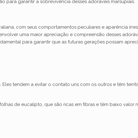
o para garantir a sobrevivência desses adoráveis marsupiais.
raliana, com seus comportamentos peculiares e aparência irres
volver uma maior apreciação e compreensão desses adoráveis
amental para garantir que as futuras gerações possam apreci
. Eles tendem a evitar o contato uns com os outros e têm territór
lhas de eucalipto, que são ricas em fibras e têm baixo valor nu