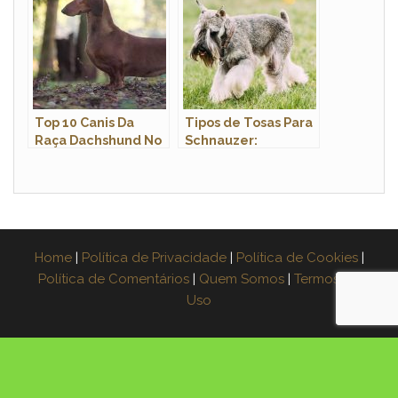
Top 10 Canis Da
Tipos de Tosas Para
Raça Dachshund No
Schnauzer:
Brasil
Carneirinho, Bebê e
Verão
Home
|
Política de Privacidade
|
Política de Cookies
|
Política de Comentários
|
Quem Somos
|
Termos de
Uso
×
Espera! Leve o guia grátis