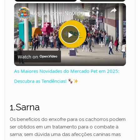
×
Play
Unmute
Fullscreen
As Maiores Novidades do Mercado Pet em 2025: Descubra as Tendências!
P
Watch on
l
As Maiores Novidades do Mercado Pet em 2025:
a
Descubra as Tendências!
y
1.Sarna
V
Os benefícios do enxofre para os cachorros podem
ser obtidos em um tratamento para o combate à
sarna; sem dúvida uma das afecções caninas mas
i