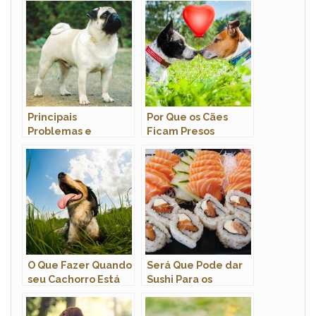
Principais
Por Que os Cães
Problemas e
Ficam Presos
Cuidados com o Pug
Quando Cruzam?
O Que Fazer Quando
Será Que Pode dar
seu Cachorro Está
Sushi Para os
Com Muito Calor?
Cachorros?