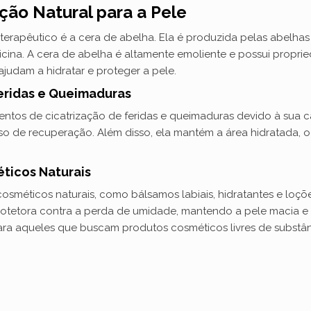
ção Natural para a Pele
erapêutico é a cera de abelha. Ela é produzida pelas abelhas 
na. A cera de abelha é altamente emoliente e possui propried
udam a hidratar e proteger a pele.
Feridas e Queimaduras
amentos de cicatrização de feridas e queimaduras devido à su
so de recuperação. Além disso, ela mantém a área hidratada, o 
ticos Naturais
osméticos naturais, como bálsamos labiais, hidratantes e loçõ
 protetora contra a perda de umidade, mantendo a pele macia e h
ara aqueles que buscam produtos cosméticos livres de substân