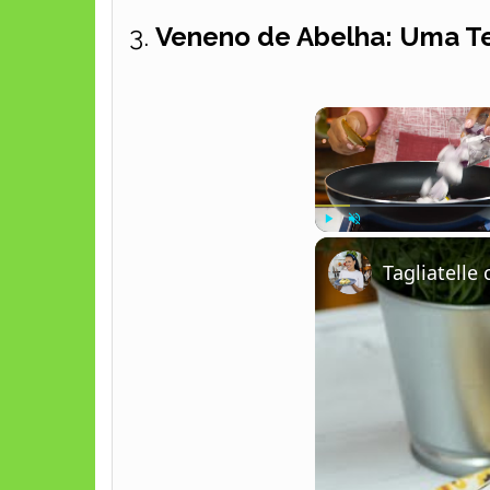
3.
Veneno de Abelha: Uma T
Play
Unmute
Tagliatell