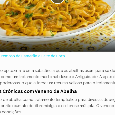
P
l
a
y
 Cremoso de Camarão e Leite de Coco
V
apitoxina, é uma substância que as abelhas usam para se d
do como um tratamento medicinal desde a Antiguidade. A api
i
s poderosas, o que a torna um recurso valioso para o tratament
s Crônicas com Veneno de Abelha
d
no de abelha como tratamento terapêutico para diversas doença
rtrite reumatoide, fibromialgia e esclerose múltipla. O veneno
e
as condições.