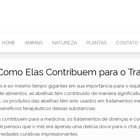
HOME
ANIMAIS
NATUREZA
PLANTAS
CONTATO
 Como Elas Contribuem para o T
nas e ao mesmo tempo gigantes em sua importância para o equ
de alimentos, as abelhas têm contribuído de maneira significa
o, os produtos das abelhas têm sido usados em tratamentos méd
nefícios terapêuticos dessas substâncias.
s contribuem para a medicina, os tratamentos de doenças e c
ê pensou que o mel era apenas uma delícia doce para o chá, 
iedades curativas impressionantes.