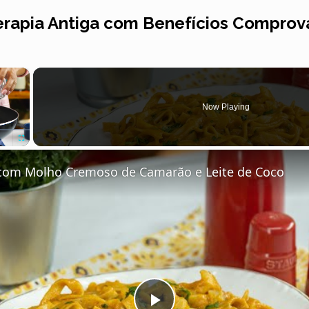
erapia Antiga com Benefícios Compro
×
Now Playing
Fullscreen
e com Molho Cremoso de Camarão e Leite de Coco