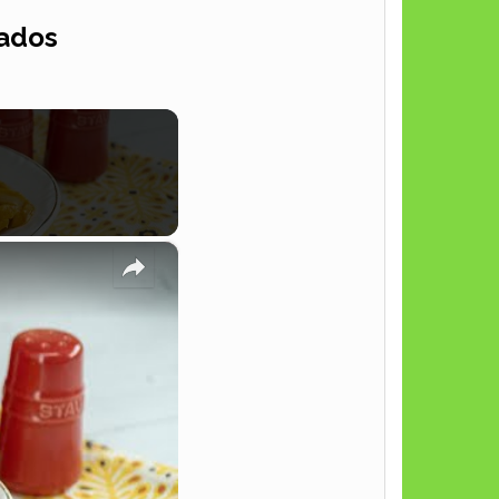
vados
×