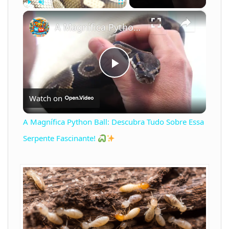
×
Play
Unmute
Fullscreen
A Magnífica Python Ball: Descubra Tudo Sobre Essa Serpente Fascinante!
P
Watch on
l
A Magnífica Python Ball: Descubra Tudo Sobre Essa
a
Serpente Fascinante!
y
V