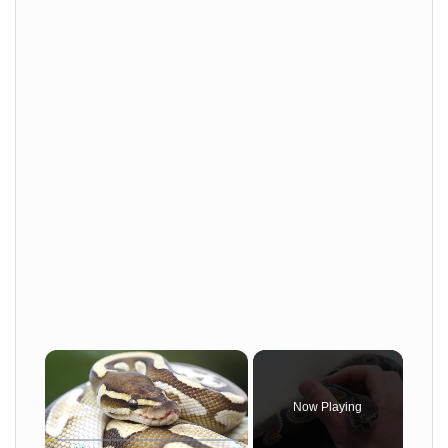
×
Now Playing