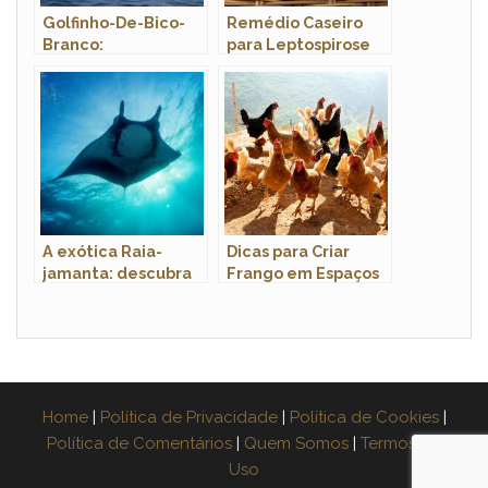
Golfinho-De-Bico-
Remédio Caseiro
Branco:
para Leptospirose
Características,
Canina: Como Fazer?
Nome Científico E
Funciona?
Fotos
A exótica Raia-
Dicas para Criar
jamanta: descubra
Frango em Espaços
os segredos dessa
Pequenos com
majestosa criatura
Sucesso
marinha
Home
|
Política de Privacidade
|
Política de Cookies
|
Política de Comentários
|
Quem Somos
|
Termos de
Uso