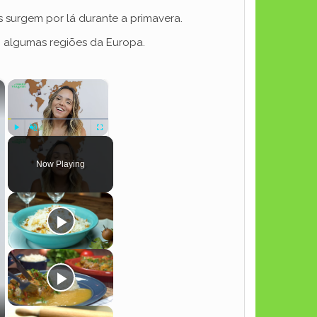
 surgem por lá durante a primavera.
m algumas regiões da Europa.
×
×
Play
Unmute
Fullscreen
Now Playing