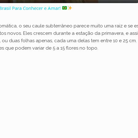
Brasil Para Conhecer e Amar!
y
romática, o seu caule subterrâneo parece muito uma raiz e se 
V
os novos. Eles crescem durante a estação da primavera, e assi
1 ou duas folhas apenas, cada uma delas tem entre 10 e 25 cm.
s que podem variar de 5 a 15 flores no topo.
i
d
e
o