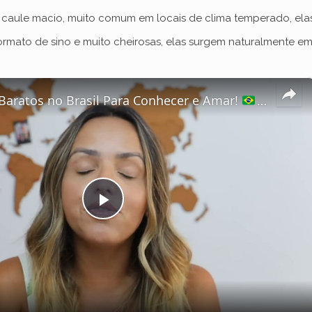
 caule macio, muito comum em locais de clima temperado, elas
ormato de sino e muito cheirosas, elas surgem naturalmente e
Baratos no Brasil Para Conhecer e Amar!
P
l
a