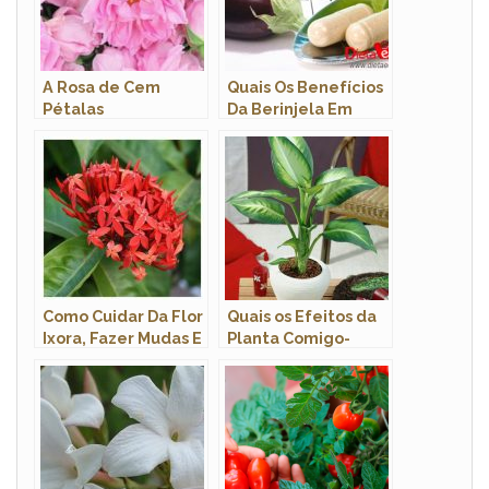
A Rosa de Cem
Quais Os Benefícios
Pétalas
Da Berinjela Em
Cápsulas? Para Que
Serve?
Como Cuidar Da Flor
Quais os Efeitos da
Ixora, Fazer Mudas E
Planta Comigo-
Podar
Ninguém-Pode?