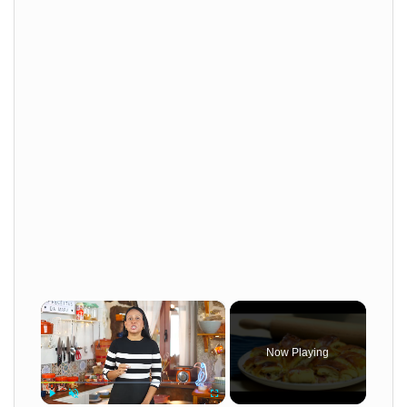
×
Now Playing