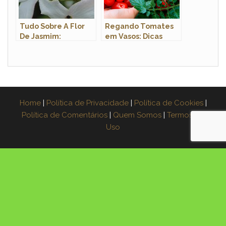
Tudo Sobre A Flor
Regando Tomates
De Jasmim:
em Vasos: Dicas
Características,
Nome Científico E
Fotos
Home
|
Política de Privacidade
|
Política de Cookies
|
Política de Comentários
|
Quem Somos
|
Termos de
Uso