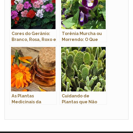
Cores do Gerânio:
Torênia Murcha ou
Branco, Rosa, Roxo e
Morrendo: O Que
Vermelho Com
Fazer Para Corrigir?
Fotos
As Plantas
Cuidando de
Medicinais da
Plantas que Não
Cultura Latina e
Precisam de Água
Seus Benefícios
Regular: Dicas
Terapêuticos
Essenciais