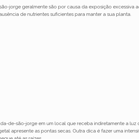
ão-jorge geralmente são por causa da exposição excessiva a
usência de nutrientes suficientes para manter a sua planta.
a-de-são-jorge em um local que receba indiretamente a luz do
vegetal apresente as pontas secas. Outra dica é fazer uma intens
egue até as raízes.