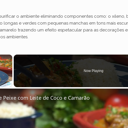
purificar o ambiente eliminando componentes como: o xileno, 
são longas e verdes com pequenas manchas em tons mais escu
 amarelo trazendo um efeito espetacular para as decorações em
 os ambientes.
×
Now Playing
Fullscreen
 Peixe com Leite de Coco e Camarão