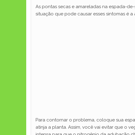
As pontas secas e amareladas na espada-de-s
situação que pode causar esses sintomas é a a
Para contornar o problema, coloque sua espad
atinja a planta. Assim, você vai evitar que o 
intensa para que o nitrogênio da adubação ch