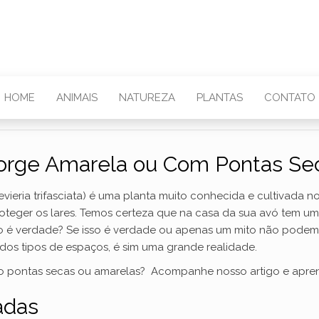
HOME
ANIMAIS
NATUREZA
PLANTAS
CONTATO
orge Amarela ou Com Pontas Se
evieria trifasciata) é uma planta muito conhecida e cultivada n
oteger os lares. Temos certeza que na casa da sua avó tem u
não é verdade? Se isso é verdade ou apenas um mito não podem
ados tipos de espaços, é sim uma grande realidade.
o pontas secas ou amarelas? Acompanhe nosso artigo e apren
adas