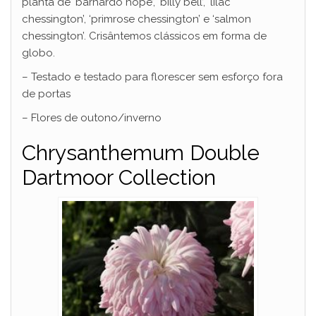
planta de ‘barnardo hope’, ‘billy bell’, ‘lilac
chessington’, ‘primrose chessington’ e ‘salmon
chessington’. Crisântemos clássicos em forma de
globo.
– Testado e testado para florescer sem esforço fora
de portas
– Flores de outono/inverno
Chrysanthemum Double
Dartmoor Collection