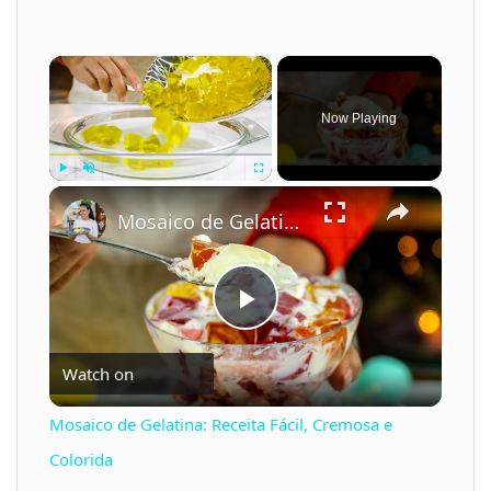
×
Now Playing
×
Play
Unmute
Fullscreen
Mosaico de Gelatina: Receita Fácil, Cremosa e Colorida
P
Watch on
l
Mosaico de Gelatina: Receita Fácil, Cremosa e
a
Colorida