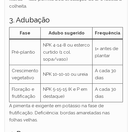
colheita.
3. Adubação
Fase
Adubo sugerido
Frequência
NPK 4-14-8 ou esterco
1× antes de
Pré-plantio
curtido (1 col.
plantar
sopa/vaso)
Crescimento
A cada 30
NPK 10-10-10 ou ureia
vegetativo
dias
Floração e
NPK 5-15-15 (K e P em
A cada 30
frutificação
destaque)
dias
A pimenta é exigente em potássio na fase de
frutificação. Deficiência: bordas amareladas nas
folhas velhas.