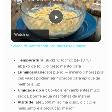
P
Watch on
l
Salada de Batata com Legumes e Maionese
a
Temperatura:
18–32 °C (ótimo: 24–28 °C);
abaixo de 10 °C o crescimento para
y
Luminosidade:
sol pleno — mínimo 6 horas por
dia; vasos podem ser movidos para aproveitar
V
melhor a luz
Umidade do ar:
60–80%; em ambientes muito
secos, borrife água nas folhas de manhã
i
Altitude:
até 1.000 m; acima disso, o ciclo é
mais lento e a produção menor