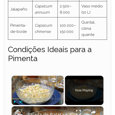
Capsicum
2.500–
Vaso médio
Jalapeño
annuum
8.000
(10 L)
Quintal,
Pimenta-
Capsicum
100.000–
clima
de-bode
chinense
150.000
quente
Condições Ideais para a
Pimenta
×
Now Playing
×
Play
Unmute
Fullscreen
Salada de Batata com Legumes e Maionese