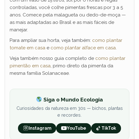
com um vaso de 15 litros, sol por 6 horas e regas
controladas, você colhe pimentas frescas por 3 a 5
anos. Comece pela malagueta ou dedo-de-moça —
as mais adaptadas ao Brasil e as mais fáceis de
manejar.
Para ampliar sua horta, veja também:
como plantar
tomate em casa
e
como plantar alface em casa
.
Veja também nosso guia completo de
como plantar
pimentão em casa
, primo direto da pimenta da
mesma família Solanaceae.
Siga o Mundo Ecologia
Curiosidades da natureza em 30s — bichos, plantas
e recordes.
Instagram
YouTube
TikTok