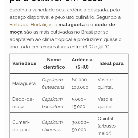
Escolha a variedade pela ardência desejada, pelo
espaço disponível e pelo uso culinário. Segundo a
Embrapa Hortaliças
, a
malagueta
e o
dedo-de-
moça
são as mais cultivadas no Brasil por se
adaptarem ao clima tropical e produzirem quase o
ano todo em temperaturas entre 18 °C e 30 °C.
Nome
Ardência
Variedade
Ideal para
científico
(SHU)
Capsicum
60.000–
Vaso e
Malagueta
frutescens
100.000
quintal
Dedo-de-
Capsicum
5.000–
Vaso e
moça
baccatum
15.000
quintal
Quintal
Cumari-
Capsicum
30.000–
(arbusto
do-pará
chinense
50.000
maior)