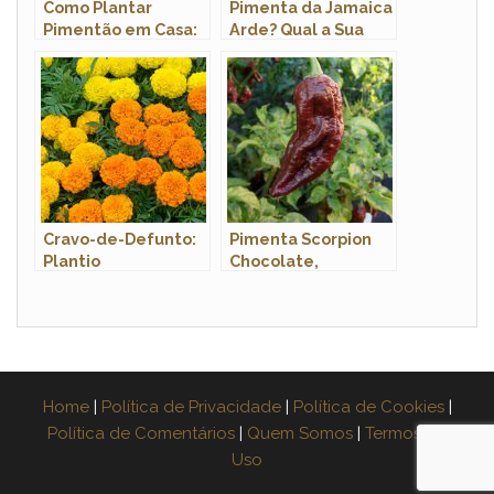
Como Plantar
Pimenta da Jamaica
Pimentão em Casa:
Arde? Qual a Sua
Guia Completo
Origem e Nome
Passo a Passo
Científico?
Cravo-de-Defunto:
Pimenta Scorpion
Plantio
Chocolate,
Amarela, Aracaju,
Escobar, Ardência
Home
|
Política de Privacidade
|
Política de Cookies
|
Política de Comentários
|
Quem Somos
|
Termos de
Uso