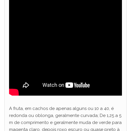
A fruta, em cachos de apenas alguns ou 10 a 40, é
redonda ou oblonga, geralmente curvada; De 1,25 a 5
m de comprimento e geralmente muda de verde para
magenta claro, depois roxo escuro ou quase preto à