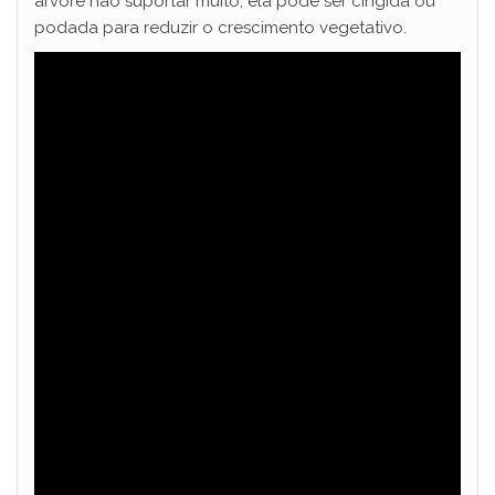
árvore não suportar muito, ela pode ser cingida ou
podada para reduzir o crescimento vegetativo.