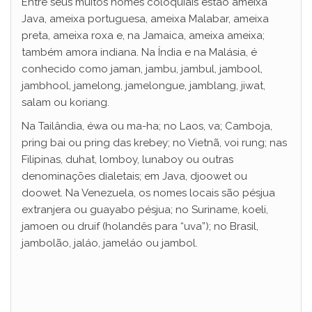
Entre seus muitos nomes coloquiais estão ameixa
Java, ameixa portuguesa, ameixa Malabar, ameixa
preta, ameixa roxa e, na Jamaica, ameixa ameixa;
também amora indiana. Na Índia e na Malásia, é
conhecido como jaman, jambu, jambul, jambool,
jambhool, jamelong, jamelongue, jamblang, jiwat,
salam ou koriang.
Na Tailândia, éwa ou ma-ha; no Laos, va; Camboja,
pring bai ou pring das krebey; no Vietnã, voi rung; nas
Filipinas, duhat, lomboy, lunaboy ou outras
denominações dialetais; em Java, djoowet ou
doowet. Na Venezuela, os nomes locais são pésjua
extranjera ou guayabo pésjua; no Suriname, koeli,
jamoen ou druif (holandês para “uva”); no Brasil,
jambolão, jaláo, jameláo ou jambol.