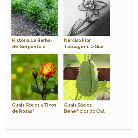
História da Barba-
Narciso Flor
de-Serpente e
Tatuagem: O Que
Origem da Flor
Significa e Imagens
Quais São os 5 Tipos
Quais São os
de Rosas?
Benefícios do Chá
da Casca do
Chuchu?