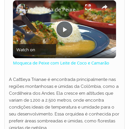
×
Play
Unmute
Fullscreen
Moqueca de Peixe com Leite de Coco e Camarão
P
Watch on
l
Moqueca de Peixe com Leite de Coco e Camarão
a
A Cattleya Trianae é encontrada principalmente nas
regiões montanhosas e úmidas da Colômbia, como a
y
Cordilheira dos Andes. Ela cresce em altitudes que
variam de 1.200 a 2.500 metros, onde encontra
V
condições ideais de temperatura e umidade para o
seu desenvolvimento. Essa orquídea é conhecida por
preferir áreas sombreadas e úmidas, como florestas
i
úmidas de neblina.