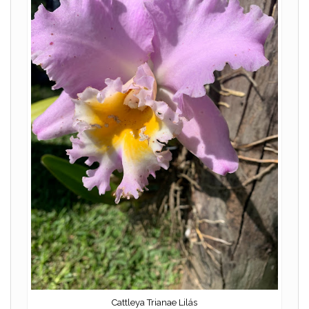
Cattleya Trianae Lilás