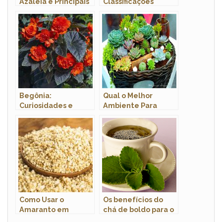
Azaleia e Principais
Classificações
Variedades com
Inferiores e Nome
Fotos
Científico
Begônia:
Qual o Melhor
Curiosidades e
Ambiente Para
Fatos Interessantes
Suculentas?
Sobre a Planta
Como Usar o
Os benefícios do
Amaranto em
chá de boldo para o
Flocos? Para Que
fígado