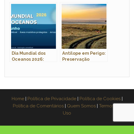
Causas e Impactos
Causas, Impactos e
na Vida Marinha
o Que Podemos
Fazer Para Reverter
Este Cenário
Dia Mundial dos
Antílope em Perigo:
Oceanos 2026:
Preservação
Tema, Origem e
Urgente
Como Comemorar
Home
|
Política de Privacidade
|
Política de Cookies
|
Política de Comentários
|
Quem Somos
|
Termos de
Uso