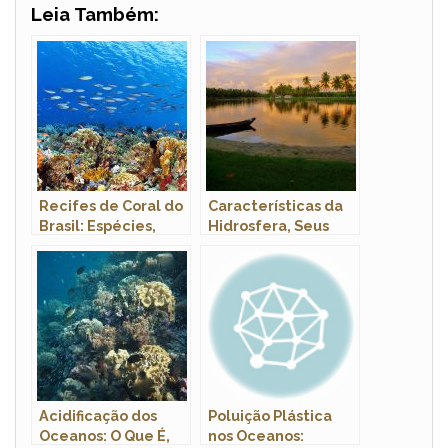
Leia Também:
Recifes de Coral do
Características da
Brasil: Espécies,
Hidrosfera, Seus
Ameaças e Como
Biomas e
Proteger Esse
Fenômenos
Tesouro Marinho
Acidificação dos
Poluição Plástica
Oceanos: O Que É,
nos Oceanos: