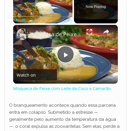
Now Playing
×
Play
Unmute
Fullscreen
Moqueca de Peixe com Leite de Coco e Camarão
P
Watch on
l
Moqueca de Peixe com Leite de Coco e Camarão
a
O branqueamento acontece quando essa parceria
entra em colapso. Submetido a estresse —
y
geralmente pelo aumento da temperatura da água
—, o coral expulsa as zooxantelas. Sem elas, perde a