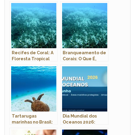
Recifes de Coral: A
Branqueamento de
Floresta Tropical
Corais: O Que É,
dos Oceanos e
Causas e Como o
Como Podemos
Quarto Evento
Salvá-los
Global Ameaça os
Oceanos
Tartarugas
Dia Mundial dos
marinhas no Brasil:
Oceanos 2026:
espécies, ameaças
Tema, Origem e
e conservação
Como Comemorar