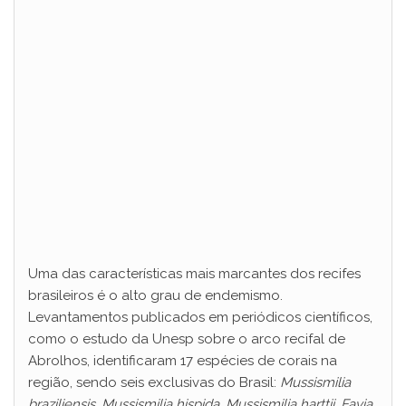
Uma das características mais marcantes dos recifes
brasileiros é o alto grau de endemismo.
Levantamentos publicados em periódicos científicos,
como o estudo da Unesp sobre o arco recifal de
Abrolhos, identificaram 17 espécies de corais na
região, sendo seis exclusivas do Brasil:
Mussismilia
braziliensis
,
Mussismilia hispida
,
Mussismilia harttii
,
Favia