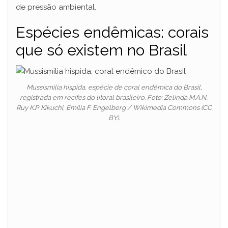
de pressão ambiental.
Espécies endêmicas: corais
que só existem no Brasil
Mussismilia hispida, espécie de coral endêmica do Brasil,
registrada em recifes do litoral brasileiro. Foto: Zelinda M.A.N.,
Ruy K.P. Kikuchi, Emília F. Engelberg / Wikimedia Commons (CC
BY).