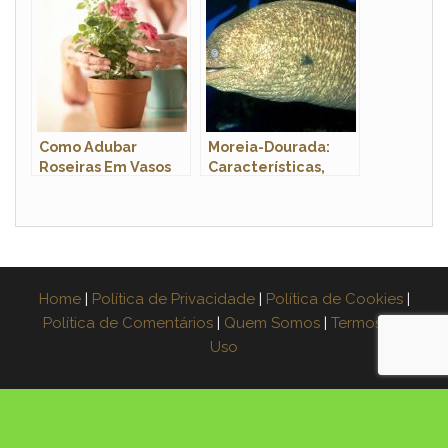
Como Adubar
Moreia-Dourada:
Roseiras Em Vasos
Características,
Nome Científico e
Fotos
Home
|
Política de Privacidade
|
Política de Cookies
|
Política de Comentários
|
Quem Somos
|
Termos de
Uso