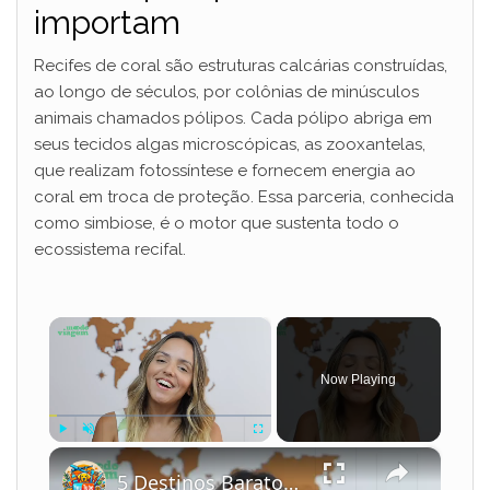
importam
Recifes de coral são estruturas calcárias construídas,
ao longo de séculos, por colônias de minúsculos
animais chamados pólipos. Cada pólipo abriga em
seus tecidos algas microscópicas, as zooxantelas,
que realizam fotossíntese e fornecem energia ao
coral em troca de proteção. Essa parceria, conhecida
como simbiose, é o motor que sustenta todo o
ecossistema recifal.
×
Now Playing
×
Play
Unmute
Fullscreen
5 Destinos Baratos no Brasil Para Conhecer e Amar!