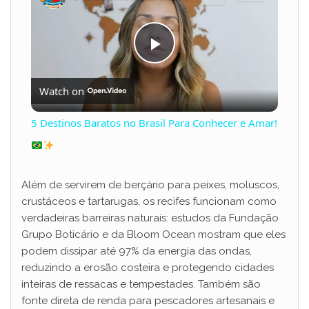
P
Watch on
l
5 Destinos Baratos no Brasil Para Conhecer e Amar!
a
y
Além de servirem de berçário para peixes, moluscos,
crustáceos e tartarugas, os recifes funcionam como
verdadeiras barreiras naturais: estudos da Fundação
V
Grupo Boticário e da Bloom Ocean mostram que eles
podem dissipar até 97% da energia das ondas,
i
reduzindo a erosão costeira e protegendo cidades
inteiras de ressacas e tempestades. Também são
fonte direta de renda para pescadores artesanais e