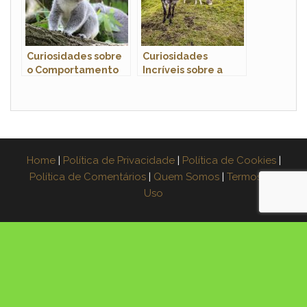
Curiosidades sobre
Curiosidades
o Comportamento
Incríveis sobre a
dos Coalas: Conheça
Mula: Um Híbrido
Esses Adoráveis
Espetacular
Marsupiais
Home
|
Política de Privacidade
|
Política de Cookies
|
Política de Comentários
|
Quem Somos
|
Termos de
Uso