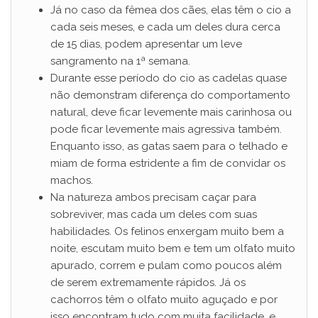
Já no caso da fêmea dos cães, elas têm o cio a
cada seis meses, e cada um deles dura cerca
de 15 dias, podem apresentar um leve
sangramento na 1ª semana.
Durante esse período do cio as cadelas quase
não demonstram diferença do comportamento
natural, deve ficar levemente mais carinhosa ou
pode ficar levemente mais agressiva também.
Enquanto isso, as gatas saem para o telhado e
miam de forma estridente a fim de convidar os
machos.
Na natureza ambos precisam caçar para
sobreviver, mas cada um deles com suas
habilidades. Os felinos enxergam muito bem a
noite, escutam muito bem e tem um olfato muito
apurado, correm e pulam como poucos além
de serem extremamente rápidos. Já os
cachorros têm o olfato muito aguçado e por
isso encontram tudo com muita facilidade, e