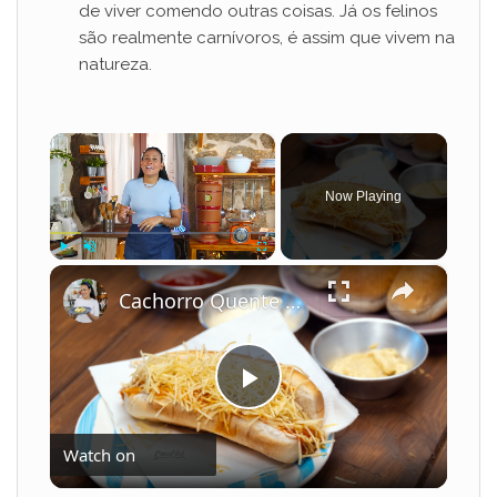
de viver comendo outras coisas. Já os felinos
são realmente carnívoros, é assim que vivem na
natureza.
×
Now Playing
×
Play
Unmute
Fullscreen
Cachorro Quente Cremoso com Milho e Batata Palha
P
Watch on
l