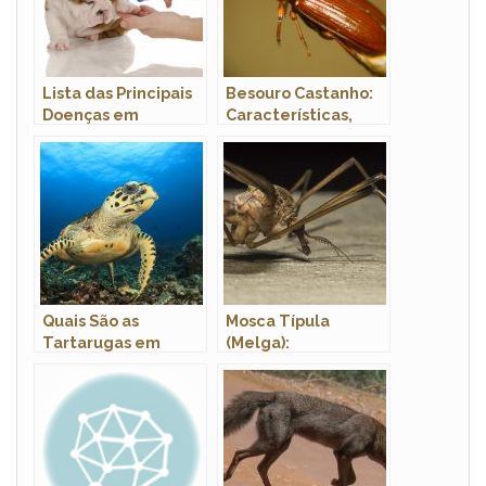
Lista das Principais
Besouro Castanho:
Doenças em
Características,
Cachorros: Sintomas
Nome Cientifico e
e Tratamento
Fotos
Quais São as
Mosca Típula
Tartarugas em
(Melga):
Extinção? Nomes e
Caracteristicas,
Fotos
Nome Cientifico e
Fotos