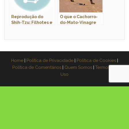
Reprodução do
O que o Cachorro-
Shih-Tzu: Filhotes e
do-Mato-Vinagre
Período de
Come?
Gestação
Home
|
Política de Privacidade
|
Política de Cookies
|
Política de Comentários
|
Quem Somos
|
Termos de
Uso