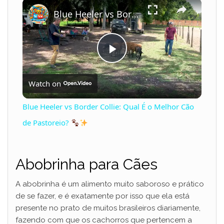
×
Play
Unmute
Fullscreen
Blue Heeler vs Border Collie: Qual É o Melhor Cão de Pastoreio?
P
Watch on
l
Blue Heeler vs Border Collie: Qual É o Melhor Cão
a
de Pastoreio?
y
Abobrinha para Cães
V
A abobrinha é um alimento muito saboroso e prático
de se fazer, e é exatamente por isso que ela está
presente no prato de muitos brasileiros diariamente,
i
fazendo com que os cachorros que pertencem a