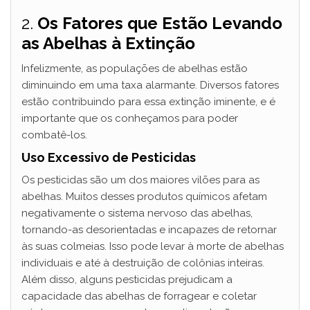
y
2.
Os Fatores que Estão Levando
as Abelhas à Extinção
V
Infelizmente, as populações de abelhas estão
diminuindo em uma taxa alarmante. Diversos fatores
i
estão contribuindo para essa extinção iminente, e é
importante que os conheçamos para poder
d
combatê-los.
Uso Excessivo de Pesticidas
e
Os pesticidas são um dos maiores vilões para as
abelhas. Muitos desses produtos químicos afetam
o
negativamente o sistema nervoso das abelhas,
tornando-as desorientadas e incapazes de retornar
às suas colmeias. Isso pode levar à morte de abelhas
individuais e até à destruição de colônias inteiras.
Além disso, alguns pesticidas prejudicam a
capacidade das abelhas de forragear e coletar