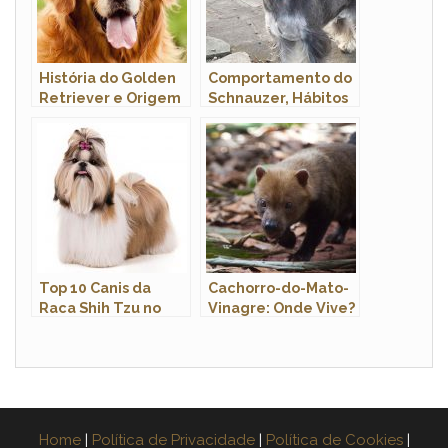
História do Golden
Comportamento do
Retriever e Origem
Schnauzer, Hábitos
da Raça
e Modo de Vida
Top 10 Canis da
Cachorro-do-Mato-
Raca Shih Tzu no
Vinagre: Onde Vive?
Brasil
Home
|
Política de Privacidade
|
Política de Cookies
|