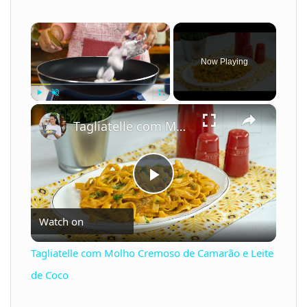
×
Now Playing
×
Play
Unmute
Fullscreen
Tagliatelle com Molho Cremoso de Camarão e Leite de Coco
P
Watch on
l
Tagliatelle com Molho Cremoso de Camarão e Leite
a
de Coco