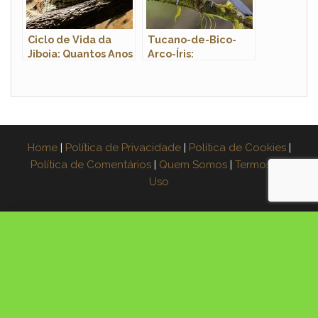
Ciclo de Vida da
Tucano-de-Bico-
Jiboia: Quantos Anos
Arco-Íris:
Elas Vivem?
Características,
Habitat e Fotos
Home
|
Política de Privacidade
|
Política de Cookies
|
Política de Comentários
|
Quem Somos
|
Termos de
Uso
×
Espera! Leve o guia grátis
Aprenda a fazer muda de 3 plantas na água,
passo a passo. Coloque seu e-mail e receba o
PDF agora: