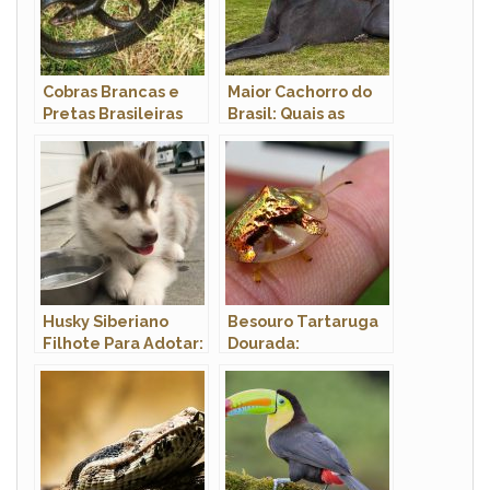
Cobras Brancas e
Maior Cachorro do
Pretas Brasileiras
Brasil: Quais as
Raças Com Fotos
Husky Siberiano
Besouro Tartaruga
Filhote Para Adotar:
Dourada:
Como Conseguir e
Características,
Fotos
Nome Cientifico e
Fotos