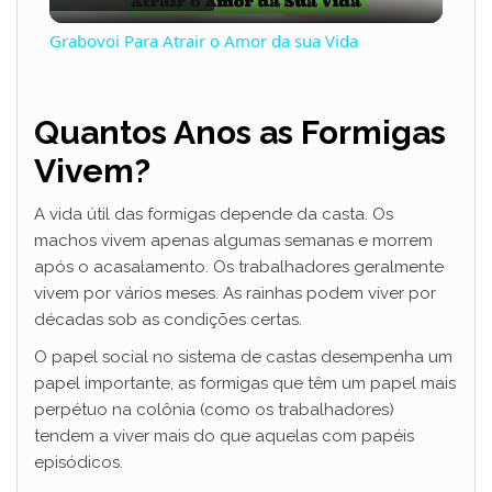
l
Grabovoi Para Atrair o Amor da sua Vida
a
Quantos Anos as Formigas
y
Vivem?
V
A vida útil das formigas depende da casta. Os
machos vivem apenas algumas semanas e morrem
i
após o acasalamento. Os trabalhadores geralmente
vivem por vários meses. As rainhas podem viver por
décadas sob as condições certas.
d
O papel social no sistema de castas desempenha um
papel importante, as formigas que têm um papel mais
e
perpétuo na colônia (como os trabalhadores)
tendem a viver mais do que aquelas com papéis
episódicos.
o