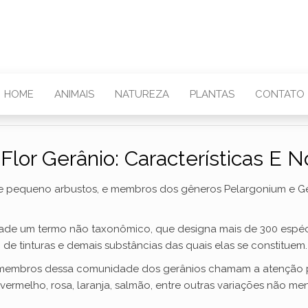
HOME
ANIMAIS
NATUREZA
PLANTAS
CONTATO
Flor Gerânio: Características E N
de pequeno arbustos, e membros dos gêneros Pelargonium e Ge
dade um termo não taxonômico, que designa mais de 300 espécie
e tinturas e demais substâncias das quais elas se constituem.
membros dessa comunidade dos gerânios chamam a atenção pe
ermelho, rosa, laranja, salmão, entre outras variações não me