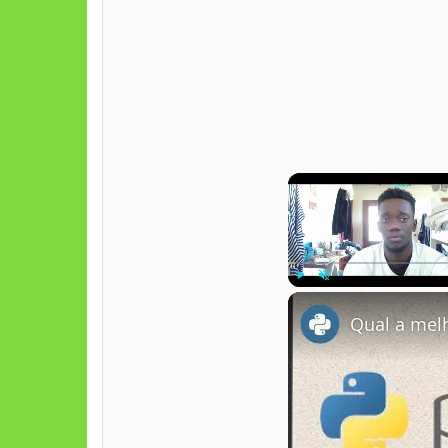
Play
Unmute
Qual a melh