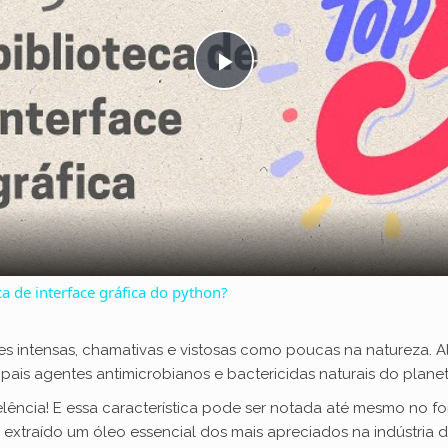
P
l
a
y
a de interface gráfica do python?
V
s intensas, chamativas e vistosas como poucas na natureza. A
ais agentes antimicrobianos e bactericidas naturais do planet
i
ência! E essa característica pode ser notada até mesmo no fo
r extraído um óleo essencial dos mais apreciados na indústria 