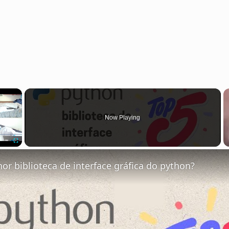
×
Now Playing
Fullscreen
or biblioteca de interface gráfica do python?