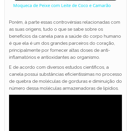
Moqueca de Peixe com Leite de Coco e Camarão
a
Porém, à parte essas controvérsias relacionadas com
as suas origens, tudo o que se sabe sobre os
y
benefícios da canela para a saúde do corpo humano
é que ela é um dos grandes parceiros do coração,
V
principalmente por fornecer altas doses de anti-
inflamatórios e antioxidantes ao organismo.
i
E de acordo com diversos estudos científicos, a
canela possui substâncias eficientíssimas no processo
de quebra de moléculas de gorduras e diminuição do
d
número dessa moléculas armazenadoras de lipídios.
e
o