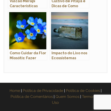
Vulcão Merapi
Cultivo de Pitaya e
Características
Dicas de Como
Plantar
Como Cuidar da Flor
Impacto do Lixo nos
Miosótis: Fazer
Ecossistemas
Mudas e Podar
Marinhos: Uma
Ameaça Crescente
Home
|
Política de Privacidade
|
Política de Cookies
|
Política de Comentários
|
Quem Somos
|
Termos de
Uso