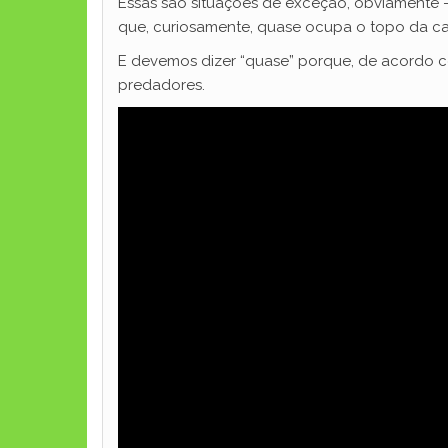
Essas são situações de exceção, obviamente 
que, curiosamente, quase ocupa o topo da ca
E devemos dizer “quase” porque, de acordo c
predadores.