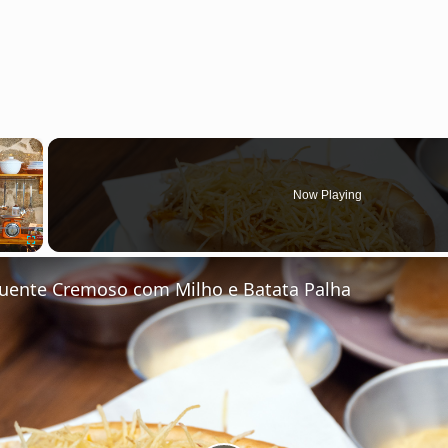
×
Now Playing
Fullscreen
uente Cremoso com Milho e Batata Palha