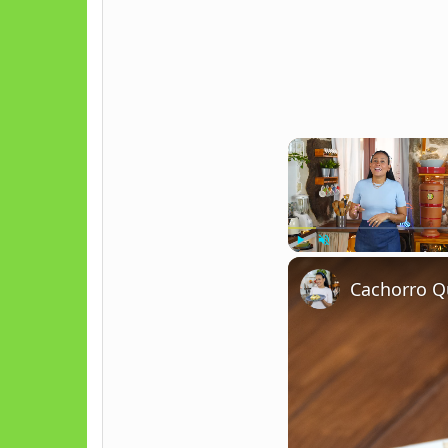
Play
Unmute
Cachorro Q