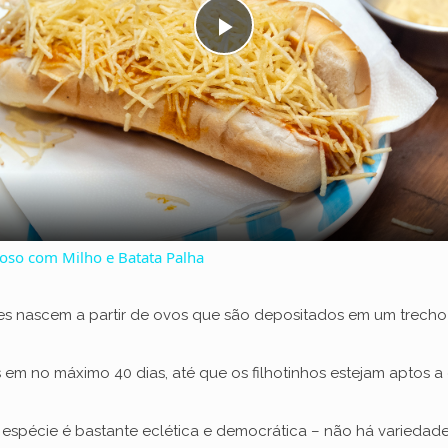
P
l
a
y
so com Milho e Batata Palha
V
eles nascem a partir de ovos que são depositados em um trecho
i
em no máximo 40 dias, até que os filhotinhos estejam aptos a c
d
a espécie é bastante eclética e democrática – não há variedad