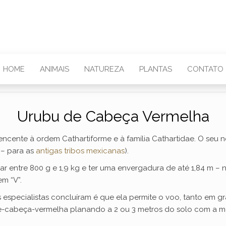
HOME
ANIMAIS
NATUREZA
PLANTAS
CONTATO
Urubu de Cabeça Vermelha
cente à ordem Cathartiforme e à família Cathartidae. O seu no
– para as
antigas tribos mexicanas
).
r entre 800 g e 1,9 kg e ter uma envergadura de até 1,84 m – 
m “V”.
s especialistas concluíram é que ela permite o voo, tanto em
e-cabeça-vermelha planando a 2 ou 3 metros do solo com a 