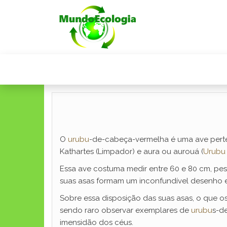
O
urubu
-de-cabeça-vermelha é uma ave perten
Kathartes (Limpador) e aura ou aurouá (
Urubu
Essa ave costuma medir entre 60 e 80 cm, pesa
suas asas formam um inconfundível desenho e
Sobre essa disposição das suas asas, o que o
sendo raro observar exemplares de
urubu
s-d
imensidão dos céus.