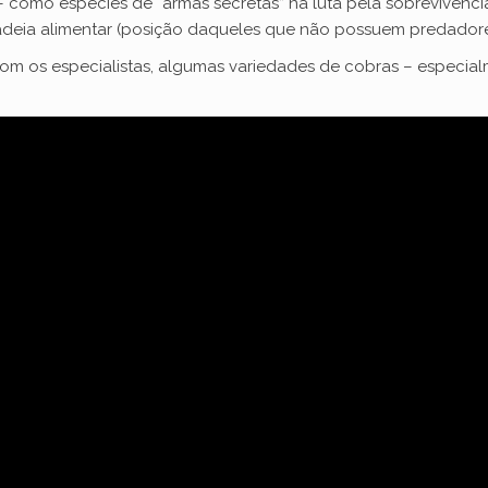
– como espécies de “armas secretas” na luta pela sobrevivên
deia alimentar (posição daqueles que não possuem predadores
om os especialistas, algumas variedades de cobras – especial