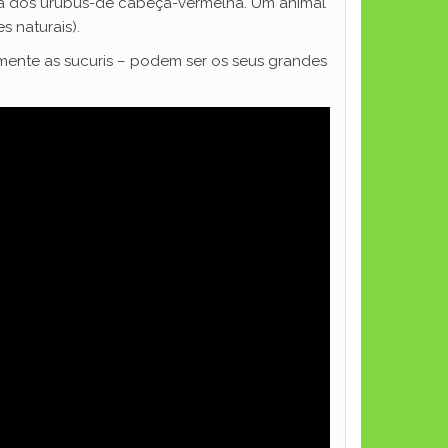
cia dos urubus-de cabeça-vermelha. Um animal
 naturais).
mente as sucuris – podem ser os seus grandes