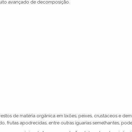
muito avançado de decomposição.
e
o
stos de matéria orgânica em lixões, peixes, crustáceos e de
, frutas apodrecidas, entre outras iguarias semelhantes, pod