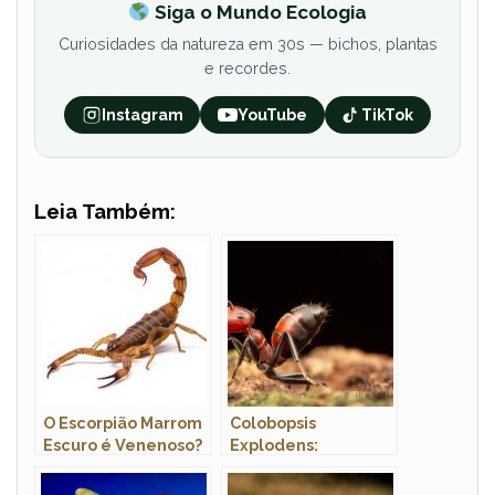
Siga o Mundo Ecologia
Curiosidades da natureza em 30s — bichos, plantas
e recordes.
Instagram
YouTube
TikTok
Leia Também:
O Escorpião Marrom
Colobopsis
Escuro é Venenoso?
Explodens:
Ele Mata?
Características,
Nome Cientifico,