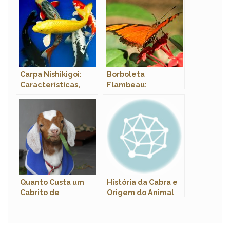
Fotos e Tamanho
Carpa Nishikigoi:
Borboleta
Características,
Flambeau:
Nome Científico,
Características,
Habitat e Fotos
Nome Cientifico e
Fotos
Quanto Custa um
História da Cabra e
Cabrito de
Origem do Animal
Estimação ? Onde
Comprar ?