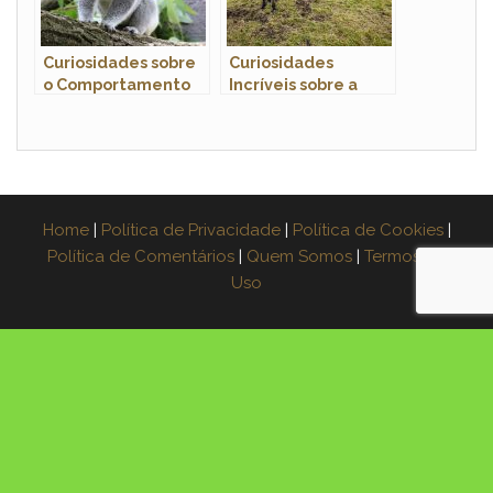
Curiosidades sobre
Curiosidades
o Comportamento
Incríveis sobre a
dos Coalas: Conheça
Mula: Um Híbrido
Esses Adoráveis
Espetacular
Marsupiais
Home
|
Política de Privacidade
|
Política de Cookies
|
Política de Comentários
|
Quem Somos
|
Termos de
Uso