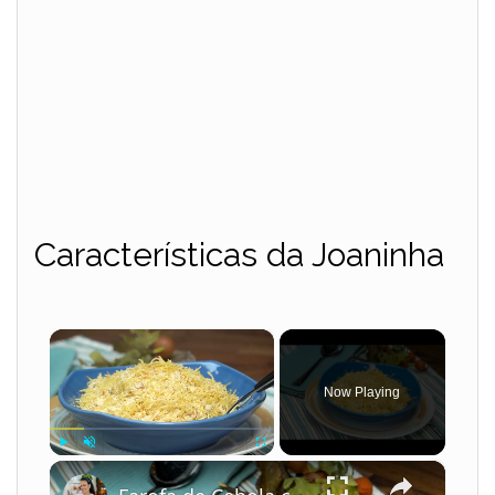
Características da Joaninha
×
Now Playing
×
Play
Unmute
Fullscreen