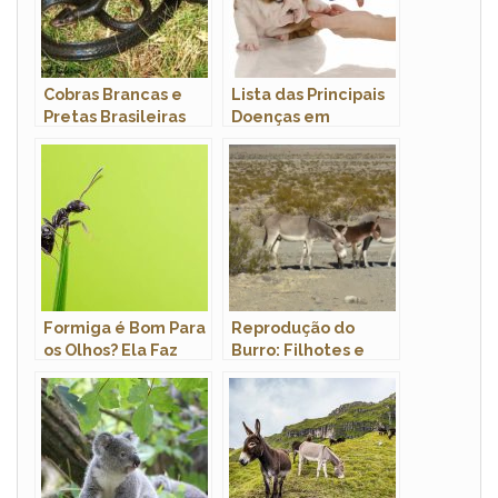
Cobras Brancas e
Lista das Principais
Pretas Brasileiras
Doenças em
Cachorros: Sintomas
e Tratamento
Formiga é Bom Para
Reprodução do
os Olhos? Ela Faz
Burro: Filhotes e
Bem Para a Visão?
Período de
Gestação