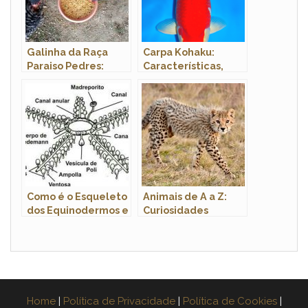
Galinha da Raça
Carpa Kohaku:
Paraiso Pedres:
Características,
Características,
Nome Científico,
Ovos E Fotos
Habitat e Fotos
Como é o Esqueleto
Animais de A a Z:
dos Equinodermos e
Curiosidades
os Ossos
Incríveis
Home
|
Política de Privacidade
|
Política de Cookies
|