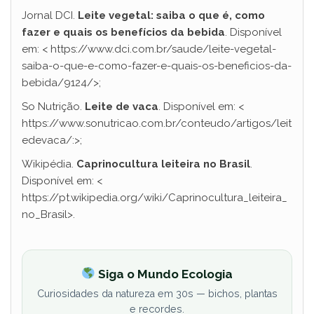
Jornal DCI.
Leite vegetal: saiba o que é, como
fazer e quais os benefícios da bebida
. Disponível
em: < https://www.dci.com.br/saude/leite-vegetal-
saiba-o-que-e-como-fazer-e-quais-os-beneficios-da-
bebida/9124/>;
So Nutrição.
Leite de vaca
. Disponível em: <
https://www.sonutricao.com.br/conteudo/artigos/leit
edevaca/:>;
Wikipédia.
Caprinocultura leiteira no Brasil
.
Disponível em: <
https://pt.wikipedia.org/wiki/Caprinocultura_leiteira_
no_Brasil>.
Siga o Mundo Ecologia
Curiosidades da natureza em 30s — bichos, plantas
e recordes.