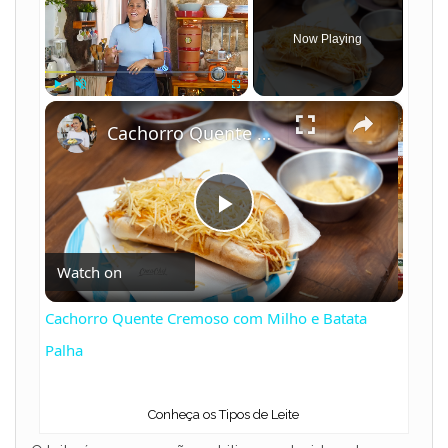
Now Playing
×
Play
Unmute
Fullscreen
Cachorro Quente Cremoso com Milho e Batata Palha
P
Watch on
l
Cachorro Quente Cremoso com Milho e Batata
a
Palha
y
Conheça os Tipos de Leite