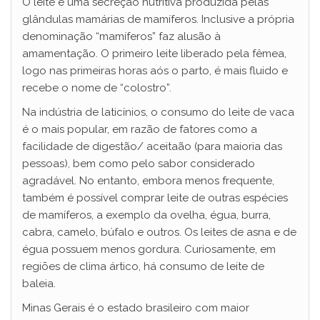
O leite é uma secreção nutritiva produzida pelas
V
glândulas mamárias de mamíferos. Inclusive a própria
denominação “mamíferos” faz alusão à
amamentação. O primeiro leite liberado pela fêmea,
i
logo nas primeiras horas aós o parto, é mais fluido e
recebe o nome de “colostro”.
d
Na indústria de laticínios, o consumo do leite de vaca
é o mais popular, em razão de fatores como a
e
facilidade de digestão/ aceitaão (para maioria das
pessoas), bem como pelo sabor considerado
agradável. No entanto, embora menos frequente,
o
também é possível comprar leite de outras espécies
de mamíferos, a exemplo da ovelha, égua, burra,
cabra, camelo, búfalo e outros. Os leites de asna e de
égua possuem menos gordura. Curiosamente, em
regiões de clima ártico, há consumo de leite de
baleia.
Minas Gerais é o estado brasileiro com maior