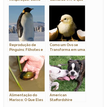
Funciona?
são? Quais as
Diferenças?
Reprodução de
Como um Ovo se
Pinguins: Filhotes e
Transforma em uma
Período de
Ave?
Gestação
Alimentação do
American
Marisco: O Que Eles
Staffordshire
Comem?
Terrier: Força,