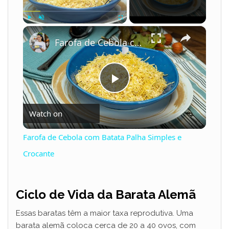
×
Play
Unmute
Fullscreen
Farofa de Cebola com Batata Palha Simples e Crocante
P
Watch on
l
Farofa de Cebola com Batata Palha Simples e
a
Crocante
y
Ciclo de Vida da Barata Alemã
V
Essas baratas têm a maior taxa reprodutiva. Uma
barata alemã coloca cerca de 20 a 40 ovos, com