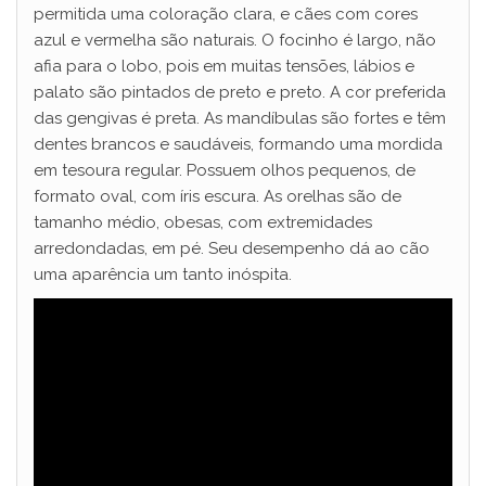
i
permitida uma coloração clara, e cães com cores
azul e vermelha são naturais. O focinho é largo, não
afia para o lobo, pois em muitas tensões, lábios e
d
palato são pintados de preto e preto. A cor preferida
das gengivas é preta. As mandíbulas são fortes e têm
e
dentes brancos e saudáveis, formando uma mordida
em tesoura regular. Possuem olhos pequenos, de
formato oval, com íris escura. As orelhas são de
o
tamanho médio, obesas, com extremidades
arredondadas, em pé. Seu desempenho dá ao cão
uma aparência um tanto inóspita.