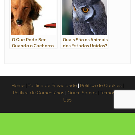
O Que Pode Ser
Quais São os Animais
Quando o Cachorro
dos Estados Unidos?
Vomita Uma Espuma
Branca?
Home
|
Política de Privacidade
|
Política de Cookies
|
Política de Comentários
|
Quem Somos
|
Termos de
Uso