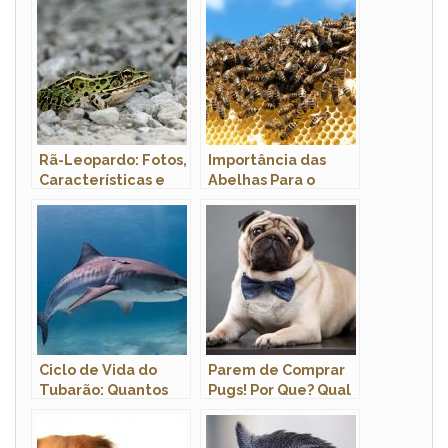
Rã-Leopardo: Fotos,
Importância das
Características e
Abelhas Para o
Nome Científico
Ecossistema e
Economia
Ciclo de Vida do
Parem de Comprar
Tubarão: Quantos
Pugs! Por Que? Qual
Anos Vivem?
o Motivo?