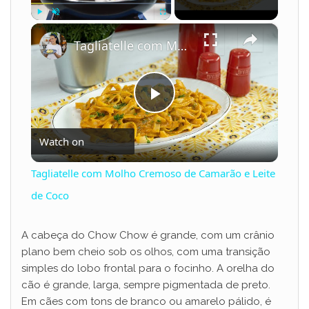
×
Play
Unmute
Fullscreen
Tagliatelle com Molho Cremoso de Camarão e Leite de Coco
P
Watch on
l
Tagliatelle com Molho Cremoso de Camarão e Leite
a
de Coco
y
A cabeça do Chow Chow é grande, com um crânio
plano bem cheio sob os olhos, com uma transição
simples do lobo frontal para o focinho. A orelha do
V
cão é grande, larga, sempre pigmentada de preto.
Em cães com tons de branco ou amarelo pálido, é