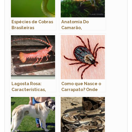
Espécies de Cobras
Anatomia Do
Brasileiras
Camarão,
Morfologia E Nome
Cientifico
Lagosta Rosa:
Como que Nasce o
Características,
Carrapato? Onde
Fotos e Nome
Eles se
Científico
Desenvolvem?