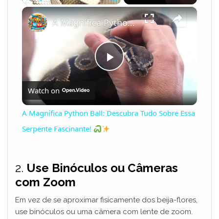
×
Play
Unmute
Fullscreen
A Magnífica Python Ball: Descubra Tudo Sobre Essa Serpente Fascinante!
P
Watch on
l
A Magnífica Python Ball: Descubra Tudo Sobre Essa
a
Serpente Fascinante!
y
2.
Use Binóculos ou Câmeras
com Zoom
V
Em vez de se aproximar fisicamente dos beija-flores,
use binóculos ou uma câmera com lente de zoom.
i