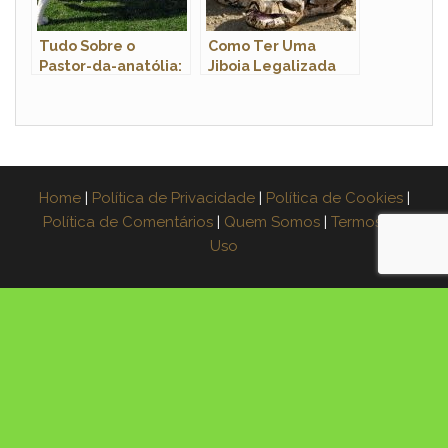
Tudo Sobre o
Como Ter Uma
Pastor-da-anatólia:
Jiboia Legalizada
Caracteristicas e
em Casa? Quanto
Fotos
Custa?
Home
|
Política de Privacidade
|
Política de Cookies
|
Política de Comentários
|
Quem Somos
|
Termos de
Uso