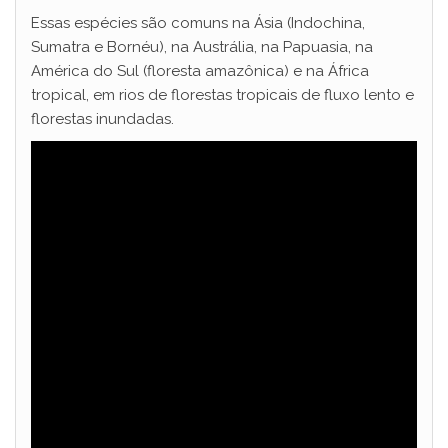
Essas espécies são comuns na Ásia (Indochina,
Sumatra e Bornéu), na Austrália, na Papuasia, na
América do Sul (floresta amazônica) e na África
tropical, em rios de florestas tropicais de fluxo lento e
florestas inundadas.