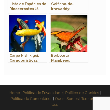
Lista de Espécies de
Golfinho-do-
Rinocerontes Já
Irrawaddy:
Extintos no Mundo
Características,
Nome Cientifico e
Fotos
Carpa Nishikigoi:
Borboleta
Características,
Flambeau:
Nome Científico,
Características,
Habitat e Fotos
Nome Cientifico e
Fotos
Home
|
Política de Privacidade
|
Política de Cookies
|
Política de Comentários
|
Quem Somos
|
Termos de
Uso