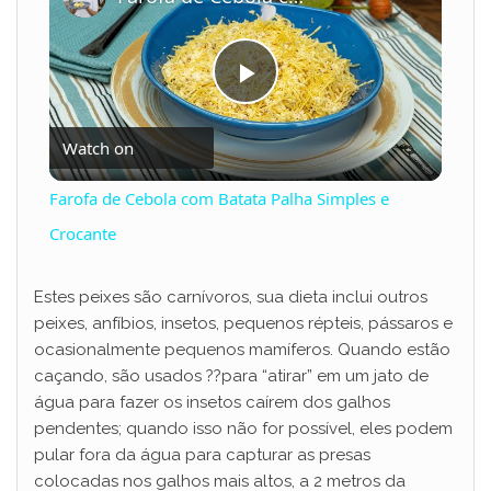
P
Watch on
l
Farofa de Cebola com Batata Palha Simples e
a
Crocante
y
Estes peixes são carnívoros, sua dieta inclui outros
peixes, anfíbios, insetos, pequenos répteis, pássaros e
ocasionalmente pequenos mamíferos. Quando estão
V
caçando, são usados ??para “atirar” em um jato de
água para fazer os insetos caírem dos galhos
i
pendentes; quando isso não for possível, eles podem
pular fora da água para capturar as presas
colocadas nos galhos mais altos, a 2 metros da