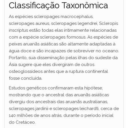
Classificação Taxonômica
As espécies scleropages macrocephalus,
scleropages aureus, scleropages legendrei, Scleropis
inscriptus estão todas elas intimamente relacionadas
com a espécie scleropages formosus. As espécies de
peixes aruanãs asiáticas são altamente adaptadas à
água doce e são incapazes de sobreviver no oceano.
Portanto, sua disseminação pelas ilhas do sudeste da
Ásia sugere que eles divergiram de outros
osteoglossídeos antes que a ruptura continental
fosse concluída.
Estudos genéticos confirmaram esta hipótese,
mostrando que o ancestral das aruanãs asiáticas
divergiu dos ancestrais das aruanãs australianas,
scleropages jardinii e scleropages leichardti, cerca de
140 milhões de anos atrás, durante o período inicial
do Cretáceo.