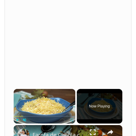
×
Now Playing
×
Play
Unmute
Fullscreen
Farofa de Cebola com Batata Palha Simples e Crocante