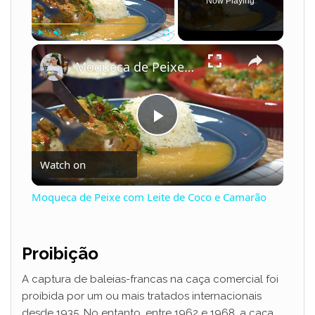
Now Playing
×
Play
Unmute
Fullscreen
Moqueca de Peixe com Leite de Coco e Camarão
P
Watch on
l
Moqueca de Peixe com Leite de Coco e Camarão
a
Proibição
y
A captura de baleias-francas na caça comercial foi
proibida por um ou mais tratados internacionais
V
desde 1935. No entanto, entre 1962 e 1968, a caça