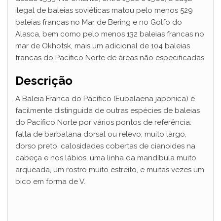
ilegal de baleias soviéticas matou pelo menos 529
i
baleias francas no Mar de Bering e no Golfo do
Alasca, bem como pelo menos 132 baleias francas no
mar de Okhotsk, mais um adicional de 104 baleias
d
francas do Pacífico Norte de áreas não especificadas.
e
Descrição
A Baleia Franca do Pacífico (Eubalaena japonica) é
o
facilmente distinguida de outras espécies de baleias
do Pacífico Norte por vários pontos de referência:
falta de barbatana dorsal ou relevo, muito largo,
dorso preto, calosidades cobertas de cianoides na
cabeça e nos lábios, uma linha da mandíbula muito
arqueada, um rostro muito estreito, e muitas vezes um
bico em forma de V.