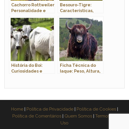
Cachorro Rottweiler
Besouro-Tigre:
Personalidade e
Características,
Comportamento
Nome Cientifico e
Fotos
História do Boi:
Ficha Técnica do
Curiosidades e
Iaque: Peso, Altura,
Origem do Animal
Tamanho e Imagens
Home
|
Política de Privacidade
|
Política de Cookies
|
Política de Comentários
|
Quem Somos
|
Termos de
Uso