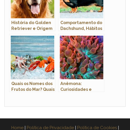
História do Golden
Comportamento do
Retriever e Origem
Dachshund, Hábitos
da Raça
e Modo de Vida
Quais os Nomes dos
Anêmona:
Frutos do Mar? Quais
Curiosidades e
São Eles?
Fatos Interessantes
Sobre o Animal
Home
|
Política de Privacidade
|
Política de Cookies
|