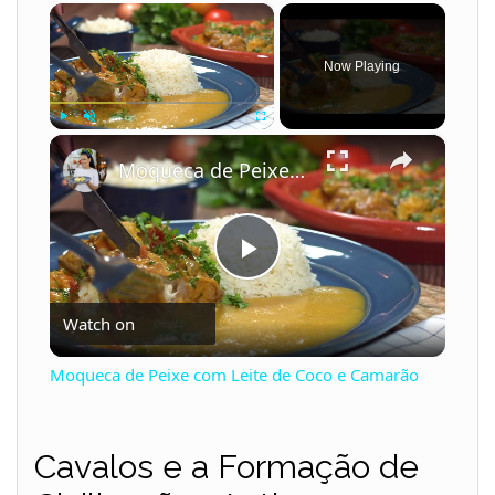
×
Now Playing
×
Play
Unmute
Fullscreen
Moqueca de Peixe com Leite de Coco e Camarão
P
Watch on
l
Moqueca de Peixe com Leite de Coco e Camarão
a
Cavalos e a Formação de
y