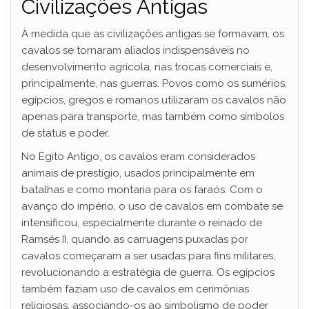
Civilizações Antigas
V
À medida que as civilizações antigas se formavam, os
cavalos se tornaram aliados indispensáveis no
i
desenvolvimento agrícola, nas trocas comerciais e,
principalmente, nas guerras. Povos como os sumérios,
egípcios, gregos e romanos utilizaram os cavalos não
d
apenas para transporte, mas também como símbolos
de status e poder.
e
No Egito Antigo, os cavalos eram considerados
animais de prestígio, usados principalmente em
batalhas e como montaria para os faraós. Com o
o
avanço do império, o uso de cavalos em combate se
intensificou, especialmente durante o reinado de
Ramsés II, quando as carruagens puxadas por
cavalos começaram a ser usadas para fins militares,
revolucionando a estratégia de guerra. Os egípcios
também faziam uso de cavalos em cerimônias
religiosas, associando-os ao simbolismo de poder