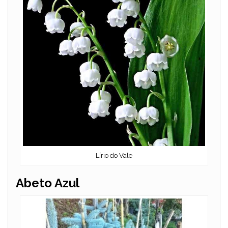
i
d
e
o
Lírio do Vale
Abeto Azul