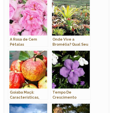
A Rosa de Cem
Onde Vive a
Pétalas
Bromélia? Qual Seu
Hábitat?
Goiaba Maçã:
Tempo De
Características,
Crescimento
Nome Científico e
Manacá De Cheiro,
Fotos
Qual É?