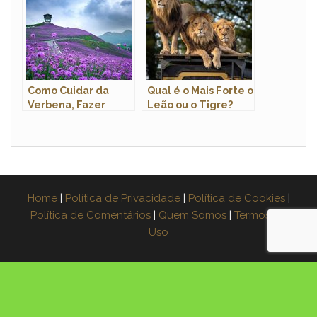
Como Cuidar da
Qual é o Mais Forte o
Verbena, Fazer
Leão ou o Tigre?
Mudas e Podar
Home
|
Política de Privacidade
|
Política de Cookies
|
Política de Comentários
|
Quem Somos
|
Termos de
Uso