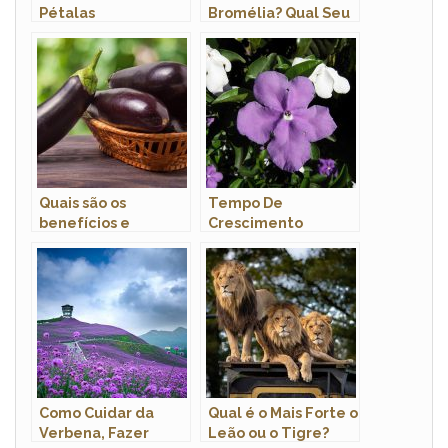
Pétalas
Bromélia? Qual Seu
Hábitat?
Quais são os
Tempo De
benefícios e
Crescimento
malefícios da
Manacá De Cheiro,
berinjela?
Qual É?
Como Cuidar da
Qual é o Mais Forte o
Verbena, Fazer
Leão ou o Tigre?