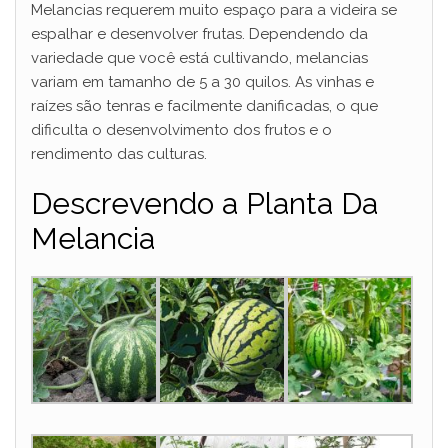
Melancias requerem muito espaço para a videira se
espalhar e desenvolver frutas. Dependendo da
y
variedade que você está cultivando, melancias
variam em tamanho de 5 a 30 quilos. As vinhas e
V
raízes são tenras e facilmente danificadas, o que
dificulta o desenvolvimento dos frutos e o
rendimento das culturas.
i
Descrevendo a Planta Da
d
Melancia
e
o