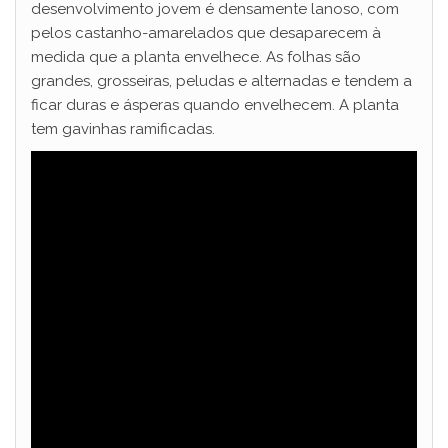
desenvolvimento jovem é densamente lanoso, com
pelos castanho-amarelados que desaparecem à
medida que a planta envelhece. As folhas são
grandes, grosseiras, peludas e alternadas e tendem a
ficar duras e ásperas quando envelhecem. A planta
tem gavinhas ramificadas.