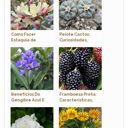
Como Fazer
Peiote Cactos:
Estaquia de
Curiosidades,
Magnólia
Efeitos E
Classificações
Inferiores
Benefícios Do
Framboesa Preta:
Gengibre Azul E
Características,
Propriedades
Nome Científico e
Medicinais
Fotos