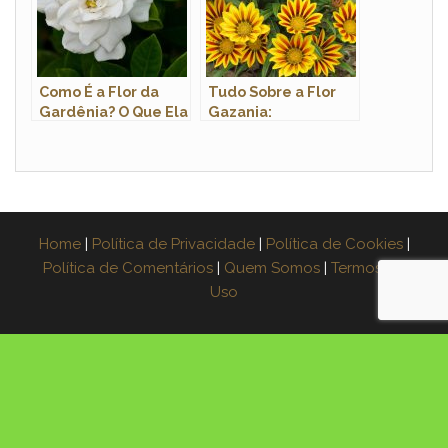
Como É a Flor da
Tudo Sobre a Flor
Gardênia? O Que Ela
Gazania:
Representa?
Características e
Nome Cientifico
Home
|
Política de Privacidade
|
Política de Cookies
|
Política de Comentários
|
Quem Somos
|
Termos de
Uso